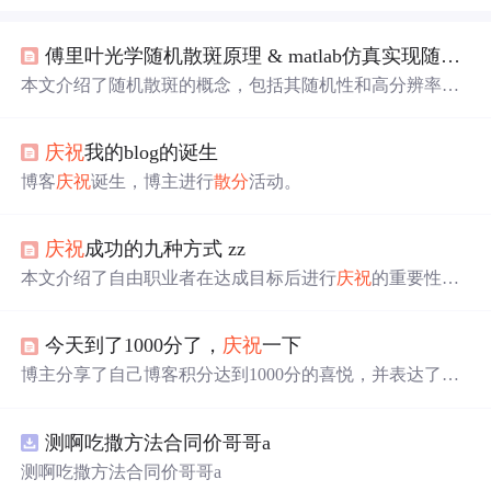
傅里叶光学随机散斑原理 & matlab仿真实现随机散斑
本文介绍了随机散斑的概念，包括其随机性和高分辨率特
性，并详细阐述了影响随机散斑的变量，如波长、孔径和
传播距离。通过数学推导和MATLAB仿真，解释了随机散
庆祝
我的blog的诞生
斑的生成过程，提供了仿真代码和参考资源。
博客
庆祝
诞生，博主进行
散分
活动。
庆祝
成功的九种方式 zz
本文介绍了自由职业者在达成目标后进行
庆祝
的重要性，
并提供了九种简单实用的
庆祝
方式，如小憩、阅读、旅行
等，旨在帮助自由职业者缓解压力，保持积极心态。
今天到了1000分了，
庆祝
一下
博主分享了自己博客积分达到1000分的喜悦，并表达了
庆
祝
的心情。虽然原文未提及具体的技术细节，但从上下文
推测这可能与个人博客成长或信息技术领域的成就有关。
测啊吃撒方法合同价哥哥a
测啊吃撒方法合同价哥哥a