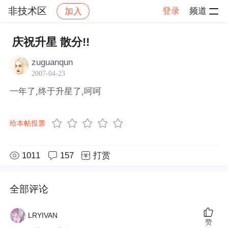
非技术区
登录
频道
加入
帖子详情
社区
非技术区
庆祝升星 散分!!
zuguanqun
2007-04-23
一年了,终于升星了,呵呵
给本帖投票
1011
157
打赏
全部评论
LRYIVAN
赞