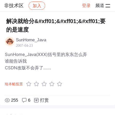
非技术区
登录
频道
加入
帖子详情
社区
非技术区
解决就给分&#xff01;&#xff01;&#xff01;要
的是速度
SunHome_Java
2007-04-23
SunHome_Java(XXX)括号里的东东怎么弄
谁能告诉我
CSDN改版不会弄了......
给本帖投票
255
6
打赏