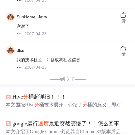
2007-04-23
SunHome_Java
赞
谢谢了
2007-04-23
dlxu
赞
我的技术社区---〉修改我社区信息
2007-04-23
——到底了——
Hive
分
桶超详细！！！
本文围绕Hive
分
桶技术展开，介绍了
分
桶的意义，即对数
据更细粒度管理，
解决
分
区数据不均问题；阐述了
分
桶原
理，与MapReduce中HashPartitioner类似；说明了
分
桶好
google运行
速度
最近突然变慢了！！怎么回事！！！完美
处，如提高抽样查询和多表联查效率；还给出
分
桶实战步
骤及查询方法，并对相关概念进行总结。
本文介绍了Google Chrome浏览器自Chrome 83版本后启用