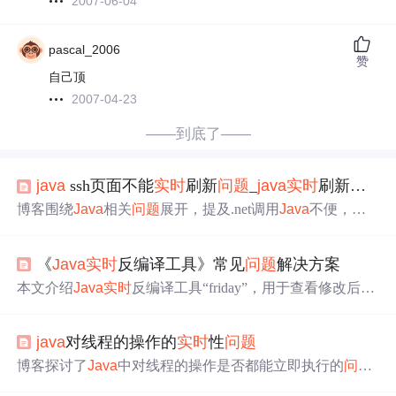
2007-06-04
pascal_2006
赞
自己顶
2007-04-23
——到底了——
java
ssh页面不能
实时
刷新
问题
_
java
实时
刷新输出
博客围绕
Java
相关
问题
展开，提及.net调用
Java
不便，探
讨了页面
实时
刷新
问题
。还介绍了多种图表工具，如Highc
harts、fusionchart等，分析了图片输出交互性
问题
，给出了
《
Java
实时
反编译工具》常见
问题
解决方案
用ajax结合图表技术的示例，以及FLEX用于
实时
显示数据
的项目经验。
本文介绍
Java
实时
反编译工具“friday”，用于查看修改后的
字节码，使用
Java
Agent方式，支持多系统。还给出新手
常见
问题
及解决步骤，如项目启动失败、无法找到类文
java
对线程的操作的
实时
性
问题
件、界面显示异常等，可通过检查JDK版本、类全名、库
版本等解决，也可在GitHub求助。
博客探讨了
Java
中对线程的操作是否都能立即执行的
问题
，聚焦于
Java
线程操作的
实时
性这一信息技术领域的关键