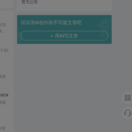
暂无公告
试试用AI创作助手写篇文章吧
合扣
快速
+ 用AI写文章
多个职
领域
cx
领域
决传