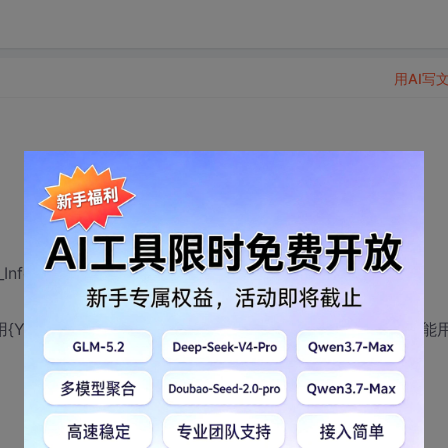
用AI写
nfo.Inflation_rate})
Year.Year}递减也没用啊,另外请问FOR的返回值是什么啊?能