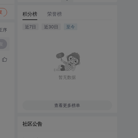
复
积分榜
荣誉榜
近7日
近30日
至今
正序
复
暂无数据
查看更多榜单
社区公告