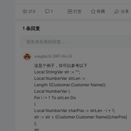
213
1
打赏
分享
收藏
1 条
回复
请发表友善的回复…
wanghu24
2007-04-24
这是个例子，你可以参考以下
Local StringVar str := "";
Local NumberVar strLen :=
Length ({Customer.Customer Name});
Local NumberVar i;
For i := 1 To strLen Do
(
Local NumberVar charPos := strLen - i + 1;
str := str + {Customer.Customer Name}[charPos]
);
str