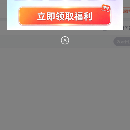
转发到动态
举报
写回
切换为时间
发表回