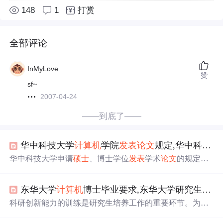
148
1
打赏
全部评论
InMyLove
赞
sf~
2007-04-24
——到底了——
华中科技大学
计算机
学院
发表
论文
规定,华中科技大学申请
华中科技大学申请
硕士
、博士学位
发表
学术
论文
的规定校
学位[2005]4号为使学位
论文
评定的学术标准客观化，保证
学位
论文
的学术质量，学位申请人须将其学位
论文
的有关
东华大学
计算机
博士毕业要求,东华大学研究生在学期间
内容公开
发表
后，才能申请学位
论文
答辩，具体规定如
下：一、博士学位申请人在学位
论文
答辩前，必须在校学
科研创新能力的训练是研究生培养工作的重要环节。为了
位评定委员会认定的
刊物
上
发表
(或被接收
发表
)学术
论文
提高研究生的教育质量,检验研究生的科研成果和学术
论文
三篇以上(含三篇)，其中至少有一篇在国际学术
刊物
上
发