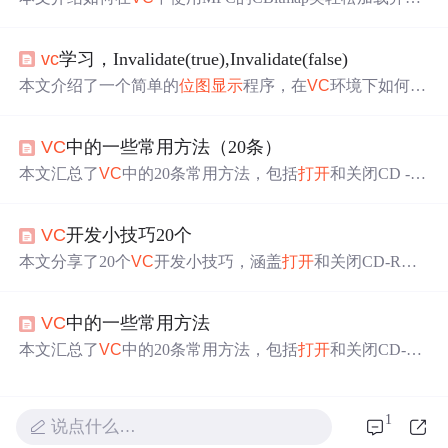
示
BMP
位图
文件，包括通过文件对话框选择文件、加载
位
图
到内存及在静态控件中
显示
位图
等步骤。
vc
学习，Invalidate(true),Invalidate(false)
本文介绍了一个简单的
位图
显示
程序，在
VC
环境下如何通
过不同的Invalidate参数设置实现
位图
的有效
显示
与重绘。
详细解释了
打开
文件、读取
位图
信息及绘制
位图
的过程，
VC
中的一些常用方法（20条）
并分析了不同参数设置下
位图
显示
的效果。
本文汇总了
VC
中的20条常用方法，包括
打开
和关闭CD - R
OM、关闭和重启计算机、枚举字体、控制程序实例运
行、处理鼠标位置、操作菜单、运行其他程序、处理剪贴
VC
开发小技巧20个
板数据、捕捉屏幕图像到剪贴板以及
位图
显示
等内容。
本文分享了20个
VC
开发小技巧，涵盖
打开
和关闭CD-RO
M、关闭和重启计算机、枚举字体、控制程序实例运行、
处理鼠标位置、操作菜单、获取图标、窗口自动靠边、运
VC
中的一些常用方法
行其他程序、操作剪贴板、
显示
位图
等方面，为
VC
开发者
提供实用参考。
本文汇总了
VC
中的20条常用方法，包括
打开
和关闭CD-R
OM、关闭和重启计算机、枚举字体、控制程序实例运
行、获取鼠标位置、操作菜单、运行其他程序、处理剪贴
板数据、捕捉屏幕图像到剪贴板以及
位图
缩放
显示
等。
1
说点什么…