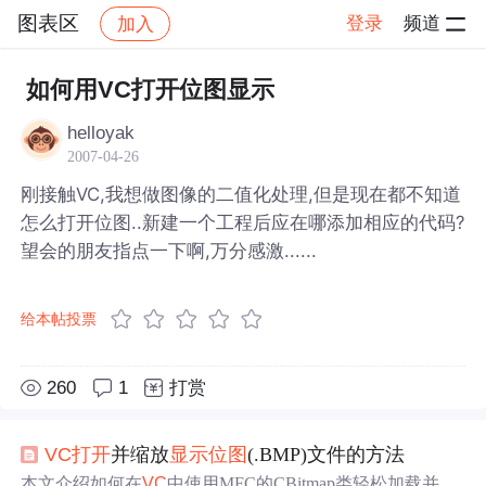
图表区
登录
频道
加入
帖子详情
社区
图表区
如何用VC打开位图显示
helloyak
2007-04-26
刚接触VC,我想做图像的二值化处理,但是现在都不知道
怎么打开位图..新建一个工程后应在哪添加相应的代码?
望会的朋友指点一下啊,万分感激......
给本帖投票
260
1
打赏
VC
打开
并缩放
显示
位图
(.BMP)文件的方法
本文介绍如何在
VC
中使用MFC的CBitmap类轻松加载并
显