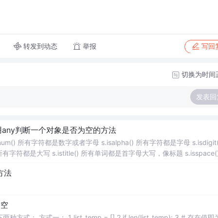
转发到动态
举报
写回
切换为时间
发表回
使用any判断一个对象是否为空的方法
() 所有字符都是数字或者字母 s.isalpha() 所有字符都是字母 s.isdigit(
 所有字符都是大写 s.istitle() 所有单词都是首字母大写，像标题 s.isspace(
方法
为空
f len(list_temp): 3 # 存在值即为真