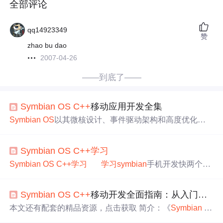
全部评论
qq14923349
赞
zhao bu dao
2007-04-26
——到底了——
Sym
bian
OS
C++
移动应用开发全集
Sym
bian
OS
以其微核设计、事件驱动架构和高度优化的
内存管理闻名于世。它是为移动设备量身打造的操作系
统，具备模块化、安全性和可扩展性。
Sym
bian
OS
被广
Sym
bian
OS
C++
学习
泛部署在诺基亚等品牌的设备上，支持丰富的API，让开
发者能够充分利用硬件资源。
Sym
bian
OS
C++
学习
学习
sym
bian
手机开发快两个星
期了，个人觉得
学习
sym
bian
入门确实挺难的，在
学习
sym
bian
开发的过程中也走了很多弯路，现将自己这段时间
学
Sym
bian
OS
C++
移动开发全面指南：从入门到S9版本应用开发
习
sym
bian
的过程写下来，以期望能给将来打算
学习
sym
bi
an
开发的同事带来一定的帮助； 俗话说，弓欲善其
本文还有配套的精品资源，点击获取 简介：《
Sym
bian
开
事，必先利其器，要
学习
sym
bian
手机开发，当然首先需
发三步曲》是一套详尽介绍
Sym
bian
OS
C++
开发的书