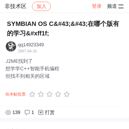
非技术区
登录
频道
加入
帖子详情
社区
非技术区
SYMBIAN OS C&#43;&#43;在哪个版有
的学习&#xff1f;
qq14923349
2007-04-26
J2ME找到了
想学学C++智能手机编程
但找不到相关的区域
给本帖投票
139
1
打赏