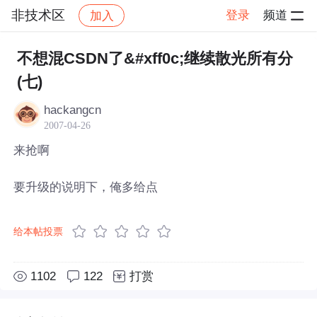
非技术区
登录
频道
加入
帖子详情
社区
非技术区
不想混CSDN了&#xff0c;继续散光所有分
(七)
hackangcn
2007-04-26
来抢啊
要升级的说明下，俺多给点
给本帖投票
1102
122
打赏