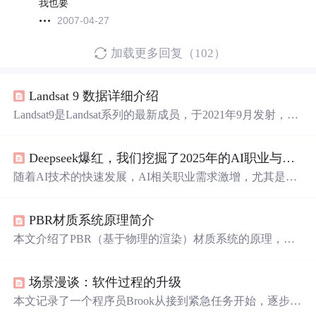
我也要
2007-04-27
加载更多回复（102）
Landsat 9 数据详细介绍
Landsat9是Landsat系列的最新成员，于2021年9月发射，设
计寿命5年，提供超过700个每日图像场景。卫星配备OLI-2
和TIRS-2传感器，具有更高的灵敏度和14位数据
分
辨率，
Deepseek爆红，我们挖掘了2025年的AI职业与机会
改进了对沿海、气溶胶、卷云和热红外的观测。OLI-2和TI
RS-2在设计上与Landsat8相似，但解决了之前模型的一些
随着AI技术的快速发展，AI相关职业需求激增，尤其是深
问题，如OLI的14位数据和TIRS的杂
散光
问题。数据在检
度学习研究员和AI训练师等岗位。Deepseek等AI公司的崛
查期结束后将在USGS网站上免费共享。
起，使得AI人才市场供不应求，年薪百万的职位频频出
PBR材质系统原理简介
现。文章详细介绍了AI领域内的核心岗位和一些新兴职
业，如生成式人工智能系统应用员、AI原画师和AI殡葬策
本文介绍了PBR（基于物理的渲染）材质系统的原理，从
划师等，并探讨了如何有效学习大模型技术，以及如何抓
自然界材质的特性如扩散、反射、能量守恒、金属、菲涅
住AI带来的职业红利。
尔和微表面等出发，详细讲解了Lambertain、Phong、Fresn
场景漫谈：软件过程的升级
el、Cook-Torrance、Ward和波动光学等多种光照模型，并
探讨了在UE4中如何实现PBR材质。
本文记录了一个程序员Brook从接到紧急任务开始，逐步开
发一个用于将EXCEL数据转换为XML的小程序的过程。期