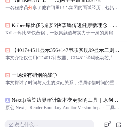
【面试经历】1、一次阿里电话面试吐槽
一名程序员
分
享了他在阿里巴巴集团的面试经历，包括电
话面试过程和遇到的问题，如HashMap的数据结构、Concu
rrentHashMap、ThreadLocal、类的加载机制及GC实现原
Kribee库比多功能5S快蒸锅传递健康新理念，营养健康“蒸”出来
理。
Kribee库比5S快蒸锅，一款集颜值与实力于一身的厨房神
器。它体积小巧，节省空间，5秒出蒸汽，烹饪高效快速。
除了蒸制，还能烤、煎、煮等多种烹饪方式，满足多样需
【4017+4511显示356+147串联实现99显示二则】2024-7-14
求。
本文介绍仅使用CD4017计数器、CD4511译码驱动芯片和N
E555定时器，不依赖单片机，通过硬件逻辑实现两位数码
管（0～99）显示的电路设计与Multisim仿真要点。重点说
一场没有硝烟的战争
明上拉/下拉电阻对电平稳定的关键作用，并
分
析常见仿真
失败原因。
本文探讨了时间与人生的深刻关系，强调珍惜时间的重要
性，并通过摩西奶奶和海伦凯勒的例子鼓励人们勇敢追求
自己的梦想。
Next.js渲染边界审计版本变更影响工具｜原创源码+测试+离线报告
原创 Next.js Render Boundary Auditor Version Impact 工具，
围绕“建立服务端组件、客户端组件、数据获取、缓存和交
互边界图，识别错误跨界依赖”的结果，对比两个版本的输
2
说点什么…
入约定、规则参数、结果结构和风险项，识别变更影响。