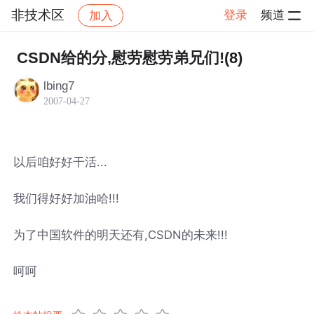
非技术区
登录
频道
加入
帖子详情
社区
非技术区
CSDN给的分,慰劳慰劳弟兄们!(8)
lbing7
2007-04-27
以后咱好好干活...
我们得好好加油哈!!!
为了中国软件的明天还有,CSDN的未来!!!
呵呵