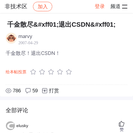
非技术区
登录
频道
加入
帖子详情
社区
非技术区
千金散尽&#xff01;退出CSDN&#xff01;
marvy
2007-04-29
千金散尽！退出CSDN！
给本帖投票
786
59
打赏
全部评论
elusky
赞