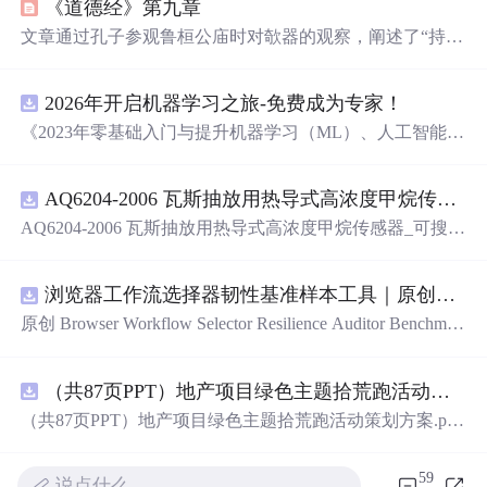
《道德经》第九章
文章通过孔子参观鲁桓公庙时对欹器的观察，阐述了“持而
盈之，不如其已”的道理，提醒人们避免过度追求满盈。同
时引用“揣而锐之，不可长保”，主张人际交往中应圆融处
2026年开启机器学习之旅-免费成为专家！
世，避免锋芒毕露。提到“金玉满堂，莫之能守”，警示财
富难以长久保有。并以范蠡和文仲的故事强调“功成身退，
《2023年零基础入门与提升机器学习（ML）、人工智能
天之道”，指出适时
退出
的重要性和智慧。
（AI）的全指南，涵盖最新动态与前沿技术！》
AQ6204-2006 瓦斯抽放用热导式高浓度甲烷传感器-可搜索.pdf
AQ6204-2006 瓦斯抽放用热导式高浓度甲烷传感器_可搜
索.pdf
浏览器工作流选择器韧性基准样本工具｜原创源码+测试+离线报告
原创 Browser Workflow Selector Resilience Auditor Benchmar
k Baseline 工具：围绕“用文本、角色、标签、测试标识与
结构变化样本评估重复网页流程选择器的稳定性”的结果，
（共87页PPT）地产项目绿色主题拾荒跑活动策划方案.pptx
建立固定样本、权重和验收区间，比较不同批次的准确
率、覆盖率与效率；本地网页、JSON/HTML/SVG报告、
（共87页PPT）地产项目绿色主题拾荒跑活动策划方案.ppt
测试与示例。压缩包包含完整源码、3项自动化测试、可复
x
现示例、HTML/JSON/SVG离线报告、1080×720运行效果
59
图、README、运行说明、MIT License及原创授权声明。
说点什么…