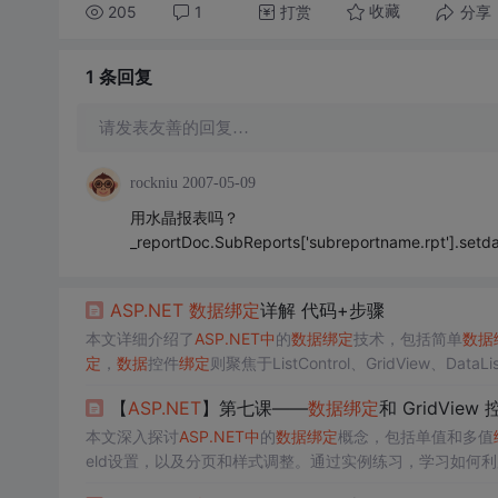
205
1
打赏
分享
收藏
1 条
回复
请发表友善的回复…
rockniu
2007-05-09
用水晶报表吗？
_reportDoc.SubReports['subreportname.rpt'].setd
ASP.NET
数据
绑定
详解 代码+步骤
本文详细介绍了
ASP.NET
中
的
数据
绑定
技术，包括简单
数据
定
，
数据
控件
绑定
则聚焦于ListControl、GridView、
现
数据
源
绑定
、分页、排序和编辑。
【
ASP.NET
】第七课——
数据
绑定
和 GridVie
本文深入探讨
ASP.NET
中
的
数据
绑定
概念，包括单值和多值
eld设置，以及分页和样式调整。通过实例练习，学习如何利
分页功能。