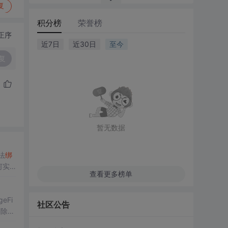
复
积分榜
荣誉榜
正序
近7日
近30日
至今
复
暂无数据
法
绑
何实
查看更多榜单
geFi
社区公告
删除和