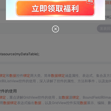
转发到动态
举报
写回
切换为时间
发表回
atasource(myDataTable);
绑定
和
数据
控件
绑定
两大类。简单
数据
绑定
涵盖属性、表达式、集合及方
DataList和ListView控件的使用，深入讲解了控件的属性、方法和事件，以及如
w 控件的使用
绑定
，重点讲解GridView控件的使用，如
数据
源
绑定
、BoundField和Ima
用
数据
绑定
表达式输出
数据
，以及GridView控件实现
数据
展示、编辑、