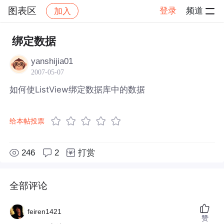
图表区
登录
频道
加入
帖子详情
社区
图表区
绑定数据
yanshijia01
2007-05-07
如何使ListView绑定数据库中的数据
给本帖投票
246
2
打赏
全部评论
feiren1421
赞