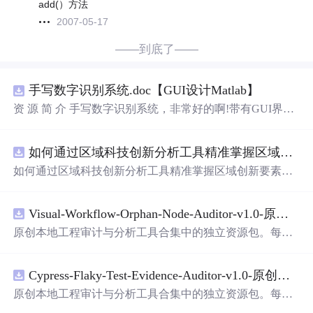
add(）方法
2007-05-17
——到底了——
手写数字识别系统.doc【GUI设计Matlab】
资 源 简 介 手写数字识别系统，非常好的啊!带有GUI界
面，使用方便! 详 情 说 明 用这个手写数字识别系统，你可
以轻松地识别手写数字。这个系统不仅功能强大，而且还
如何通过区域科技创新分析工具精准掌握区域创新要素分布与产业链融合现状？.docx
带有直观的图形用户界面（GUI），非常容易使用。你只
需要将手写数字输入系统，它将立即给出准确的识别结
如何通过区域科技创新分析工具精准掌握区域创新要素分
果。这个系统可以在各种场景中使用，无论是学校、工作
布与产业链融合现状？
还是日常生活，都能为你提供快速和准确的识别服务。它
是一个非常方便和实用的工具，你一定会喜欢它的！
Visual-Workflow-Orphan-Node-Auditor-v1.0-原创源码与文档.zip
原创本地工程审计与分析工具合集中的独立资源包。每个
ZIP包含完整源码、3项自动化测试、可复现合成示例、离
线HTML、JSON与SVG报告、1080×720真实运行效果图、
Cypress-Flaky-Test-Evidence-Auditor-v1.0-原创源码与文档.zip
README、运行说明、功能清单、MIT License及原创与授
权声明。解压后进入project目录，执行npm test验证算法，
原创本地工程审计与分析工具合集中的独立资源包。每个
执行npm run report生成报告，也可通过本地静态服务器打
ZIP包含完整源码、3项自动化测试、可复现合成示例、离