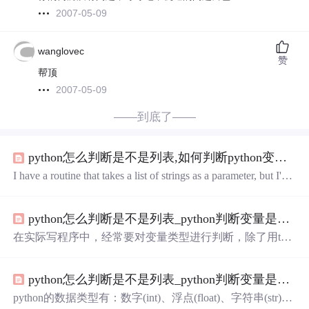
2007-05-09
wanglovec
赞
帮顶
2007-05-09
——到底了——
python怎么判断是不是列表,如何判断python变量是字符串还是列表？
I have a routine that takes a list of strings as a parameter, but I'd li
ke to support passing in a single string and converting it to a list
of one string. For example:def func( files ):for f in files...
python怎么判断是不是列表_python判断变量是否为int、字符串、列表、元组、字典等方法...
在实际写程序中，经常要对变量类型进行判断，除了用typ
e(变量)这种方法外，还可以用isinstance方法判断：#!/usr/bi
n/env pythona = 1b = [1,2,3,4]c = (1,2,3,4)d = {‘a‘:1,‘b‘:2,‘c‘:3}
python怎么判断是不是列表_python判断变量是否为列表的方法
e = "abc"if isinstance(a,int):print "a is int"else:print "a is not i...
python的数据类型有：数字(int)、浮点(float)、字符串(str)，