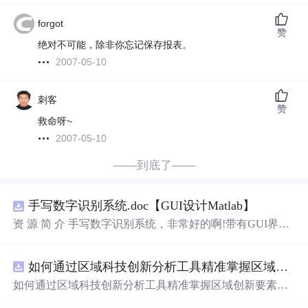
forgot
赞
绝对不可能，除非你忘记保存报表。
2007-05-10
刺客
赞
救命呀~
2007-05-10
——到底了——
手写数字识别系统.doc【GUI设计Matlab】
资 源 简 介 手写数字识别系统，非常好的啊!带有GUI界
面，使用方便! 详 情 说 明 用这个手写数字识别系统，你可
以轻松地识别手写数字。这个系统不仅功能强大，而且还
如何通过区域科技创新分析工具精准掌握区域创新要素分布与产业链融合现状？.docx
带有直观的图形用户界面（GUI），非常容易使用。你只
需要将手写数字输入系统，它将立即给出准确的识别结
如何通过区域科技创新分析工具精准掌握区域创新要素分
果。这个系统可以在各种场景中使用，无论是学校、工作
布与产业链融合现状？