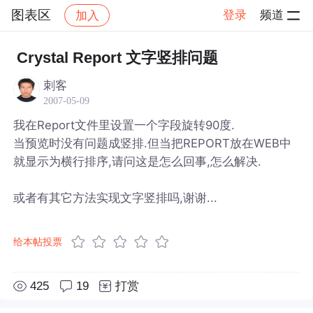
图表区
登录
频道
加入
帖子详情
社区
图表区
Crystal Report 文字竖排问题
刺客
2007-05-09
我在Report文件里设置一个字段旋转90度.
当预览时没有问题成竖排.但当把REPORT放在WEB中
就显示为横行排序,请问这是怎么回事,怎么解决.
或者有其它方法实现文字竖排吗,谢谢...
给本帖投票
425
19
打赏