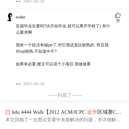
2007-05-20
eviler
赞
应届毕业生要吗?(6月份毕业,就可以离开学校了) 有什
么要求啊
我有一个段没有碰pb了,对它我还是比较熟的, 而且我
对sql很熟,不知道中不?
如果有必要,楼主可以说个小项目,我做做看
2007-05-20
——到底了——
hdu 4444 Walk【2012 ACM/ICPC
金华
区域赛C题】
本文回顾了一次图论竞赛中未能解决的问题，并详细解析
了一道关于最短路径的题目。文章介绍了题目的背景、离