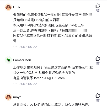
lclzb
赞
發簡歷的,你這個傻B,我一看你啊!其實什麼都不懂啊!!!!
只知道PB還是PB,無知的東西啊!
本人用PB四年,做過N多項目,現在在搞.net有三年......
這一點工資,你有問題啊!別把行情搞亂啦!!!!!!!!!!!!!!!!
同時我也感覺到你什麼都不懂,真的,我看你的要求就知
道
2007-05-22
LamarChen
赞
工作地点在哪儿啊？ 我做过这方面的事 我前任公司 就
是做一些POS-MIS 和企业VPN解决方案的
有意向请联系 lamar511@126.com
2007-05-22
moyo
赞
感谢各位。eviler() 的简历已收到。我会尽快联系你。