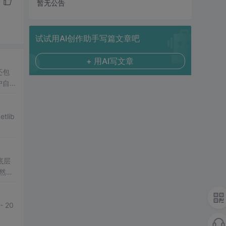
暂无公告
试试用AI创作助手写篇文章吧
+ 用AI写文章
还包
户自
式。一
etlib
底层
然后
- 20