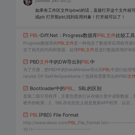
jlwei888
2007-05-22
如果有工作区文件(pbw)的话，直接打开这个文件就
或pb 打开那pbl,找到应用对象！打开就可以了！
PBL
-Diff.Net：Progress数据库
PBL
文件
比较工具
Progress数据库的
PBL
文件
是一种包含了数据库应用程序源
含了相关的代码和资源。处理
PBL
文件
是进行数据库维护和
定义高亮规则。这通常通过一个图形用户界面（GUI）来实
PBD
文件
中的DW导出到
PBL
中
个简单的用户自定义高亮规则的GUI界面可能包括以下元素
为了方便，把PBD中的DataWindow导出到
PBL
中进行处理等。Strin
rarylist ()If GetFileOpenName ("选择你需要导出的PBD
文
Bootloader中的
PBL
、SBL的区别
是第二级引导程序，主要负责执行从存储介质中读取数据，
硬件的检测；2、SBL存在的意义就是更新APP程序。以
根据标志位是否进入。
PBL
(PBD) File Format
http://www.dwox.com/
PBL
_File_Format.txt+--------------
10 I+--------------------------------