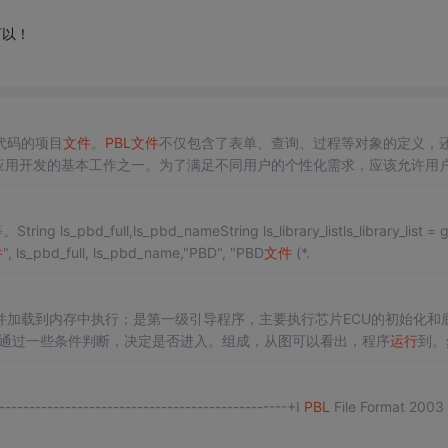
可以！
代码的项目
文件
。
PBL
文件
不仅包含了表单、查询、过程等对象的定义，
应用开发的基本工作之一。为了满足不同用户的个性化需求，应该允许用
现，用户可以在其中输入正则表达式，并选择要应用于该规则的颜色和样
：规则文本输入框：用户输入正则表达式的地方。
g ls_pbd_full,ls_pbd_nameString ls_library_listls_library_list = g
件
", ls_pbd_full, ls_pbd_name,"PBD", "PBD
文件
(*.
并加载到内存中执行；是第一级引导程序，主要执行芯片ECU的初始化和
后，通过一些条件判断，决定是否进入。组成，从图可以看出，程序
运行
到。
------------------------------------------------+I
PBL
File Format 2003 