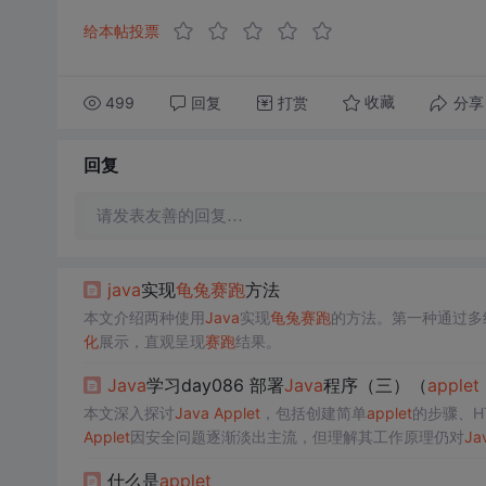
给本帖投票
499
回复
打赏
分享
收藏
回复
请发表友善的回复…
java
实现
龟
兔
赛跑
方法
本文介绍两种使用
Java
实现
龟
兔
赛跑
的方法。第一种通过多
化
展示，直观呈现
赛跑
结果。
Java
学习day086 部署
Java
程序（三）（
applet
本文深入探讨
Java
Applet
，包括创建简单
applet
的步骤、H
Applet
因安全问题逐渐淡出主流，但理解其工作原理仍对
Ja
什么是
applet