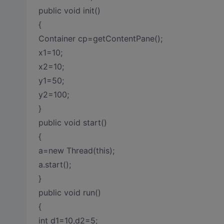
public void init()
{
Container cp=getContentPane();
x1=10;
x2=10;
y1=50;
y2=100;
}
public void start()
{
a=new Thread(this);
a.start();
}
public void run()
{
int d1=10,d2=5;