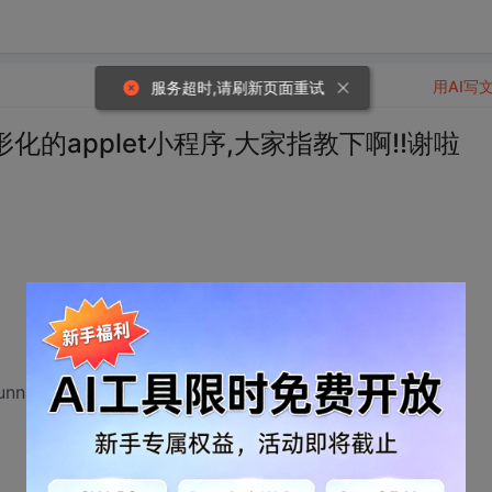
用AI写
服务超时,请刷新页面重试
化的applet小程序,大家指教下啊!!谢啦
unnable