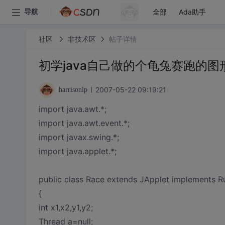
全部
Ada助手
导航
社区
非技术区
帖子详情
初学java自己做的个龟兔赛跑的图形
2007-05-22 09:19:21
harrisonlp
import java.awt.*;
import java.awt.event.*;
import javax.swing.*;
import java.applet.*;
public class Race extends JApplet implements R
{
int x1,x2,y1,y2;
Thread a=null;