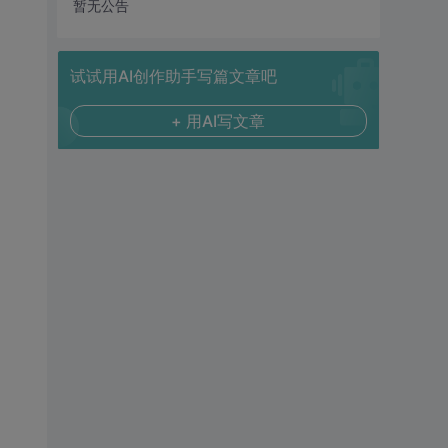
暂无公告
试试用AI创作助手写篇文章吧
+ 用AI写文章