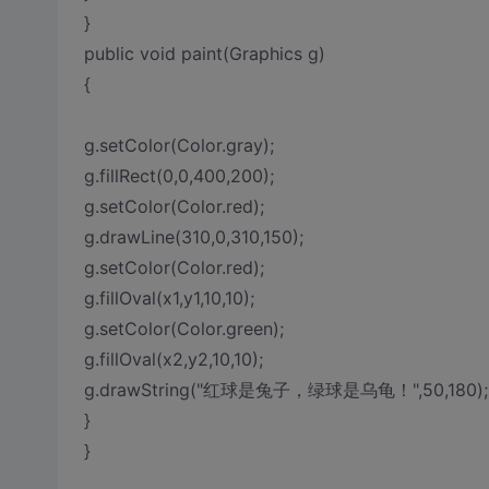
}
public void paint(Graphics g)
{
g.setColor(Color.gray);
g.fillRect(0,0,400,200);
g.setColor(Color.red);
g.drawLine(310,0,310,150);
g.setColor(Color.red);
g.fillOval(x1,y1,10,10);
g.setColor(Color.green);
g.fillOval(x2,y2,10,10);
g.drawString("红球是兔子，绿球是乌龟！",50,180);
}
}