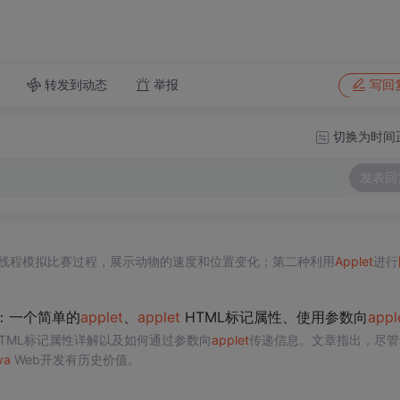
转发到动态
举报
写回
切换为时间
发表回
线程模拟比赛过程，展示动物的速度和位置变化；第二种利用
Applet
进行
：一个简单的
applet
、
applet
HTML标记属性、使用参数向
appl
TML标记属性详解以及如何通过参数向
applet
传递信息。文章指出，尽管
va
Web开发有历史价值。