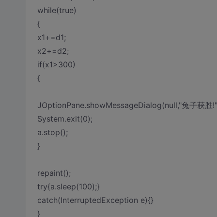
while(true)
{
x1+=d1;
x2+=d2;
if(x1>300)
{
JOptionPane.showMessageDialog(null,"兔子获胜!"
System.exit(0);
a.stop();
}
repaint();
try{a.sleep(100);}
catch(InterruptedException e){}
}