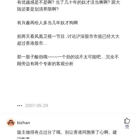
有优越感是不是啊? 当了几十年的奴才没当爽啊? 跟大
陆还要是划清界限啊?
有兴趣再给人多当几年奴才狗啊
前两天看凤凰卫视一节目..讨论沪深股市市值已经大大
超过香港股市...
那一股子酸劲哦~~~~一个劲的说不太可能吧....完全不
顾旁边有两个专家的客观分析
2007-05-29
bizhan
赞
版主做得有点过分了哦。别让香港同胞寒了心啊。建