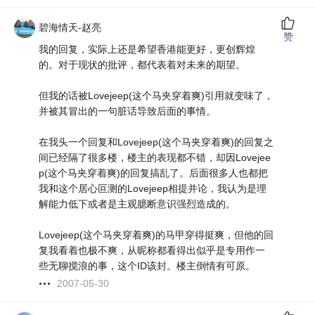
碧海情天-赵亮
赞
我的回复，实际上还是希望香港能更好，更创辉煌
的。对于现状的批评，都代表着对未来的期望。
但我的话被Lovejeep(这个马夹穿着爽)引用就变味了，
并被其冒出的一句脏话导致后面的事情。
在我头一个回复和Lovejeep(这个马夹穿着爽)的回复之
间已经隔了很多楼，楼主的表现都不错，却因Lovejee
p(这个马夹穿着爽)的回复搞乱了。后面很多人也都把
我和这个居心叵测的Lovejeep相提并论，我认为是理
解能力低下或者是主观臆断意识强烈造成的。
Lovejeep(这个马夹穿着爽)的马甲穿得挺爽，但他的回
复我看着也极不爽，从昵称都看得出似乎是专用作一
些无聊搅浪的事，这个ID该封。楼主倒情有可原。
2007-05-30