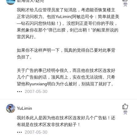
碧海情天-赵亮
赞
我刚才给几位管理员发了短消息，考虑能否恢复楼主
正常访问权力。包括YuLimin(阿敏总司令：简单就是美
—钻石闪闪您快结贴！) 。没想到正是哥们你的手段，
果然象你在那个“弹已出膛，剑已出鞘！”的帖里所说的
雷厉风行。
如果你不这样声明一下，我真的觉得自己要对此事背
负担了。
关于广告的事已经明令很久，而且他在技术区连发好
几个广告贴的话，顶风而上，实在也无法说情。只希
望他和yunxiang明白为什么被封，别搞混了就好了。
2007-05-30
YuLimin
赞
我封杀此人是因为他在技术区连发好几个广告贴！还
有就是在技术区发非技术的贴子！
2007-05-30