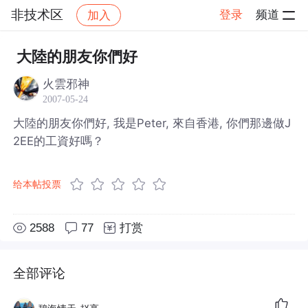
非技术区
登录
频道
加入
帖子详情
社区
非技术区
大陸的朋友你們好
火雲邪神
2007-05-24
大陸的朋友你們好, 我是Peter, 來自香港, 你們那邊做J
2EE的工資好嗎？
给本帖投票
2588
77
打赏
全部评论