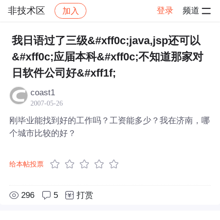
非技术区
登录
频道
加入
帖子详情
社区
非技术区
我日语过了三级&#xff0c;java,jsp还可以
&#xff0c;应届本科&#xff0c;不知道那家对
日软件公司好&#xff1f;
coast1
2007-05-26
刚毕业能找到好的工作吗？工资能多少？我在济南，哪
个城市比较的好？
给本帖投票
296
5
打赏