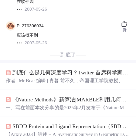
在软件园
2007-05-26
PL276306034
赞
应该找不到
2007-05-26
——到底了——
到底什么是几何深度学习？Twitter 首席科学家Bronstein深度解读
作者 | Mr Bear 编辑 | 青暮 前不久，帝国理工学院教授、Tw
itter 首席科学家 Michael Bronstein 发表了一篇长达160页的
论文，试图从对称性和不变性的视角从几何上统一CNNs、
《Nature Methods》新算法|MARBLE利用几何深度学习解释神经群体动力学
GNNs、LSTMs、Transformers等典型架构，构建深度学习
的“爱尔兰根纲领”。 AI科技评论曾报道过对Michael Bronst
一、写在前面本次分享的是2025年2月发布于《Nature Meth
ein论文的精彩介绍，本文内容是他通过视频演讲的方式对
ods》的题为"MARBLE:interpretable representations of neural
几何深度学习进行的更深度分析。 视频链接： https://www.
population dynamics using geometric deep learning"的文章。
youtube.co...
SBDD Protein and Ligand Representation（SBDD蛋白质和配体的表示）
在神经科学和机器学习领域交汇的今天，我们不断探索如
何从复杂的神经活动中提取有意义的信息。这篇介绍 MAR
【Arxiv 2023】综述 + A Systematic Survey in Geometric Dee