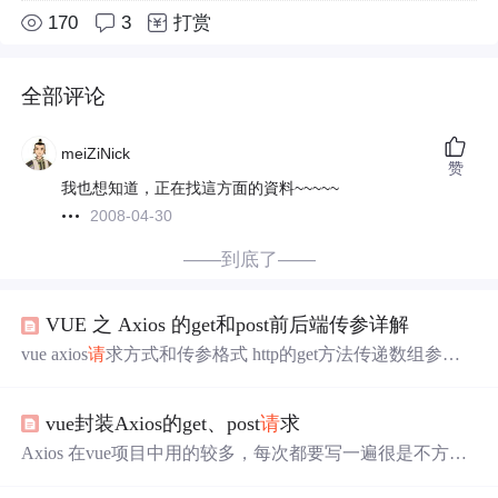
170
3
打赏
全部评论
meiZiNick
赞
我也想知道，正在找這方面的資料~~~~~
2008-04-30
——到底了——
VUE 之 Axios 的get和post前后端传参详解
vue axios
请
求方式和传参格式 http的get方法传递数组参数
有两种形式 形式一: 通过逗号拼接query参数 http://localhost:
8080/api?arr=1,2,3,4&name=1 形式二: 通过数组名+下标指定
vue封装Axios的get、post
请
求
参数 http://localhost:8080/api?arr[0]=1&arr[1]=2 使用axios的g
et方法传递数组参数 形式一的解决方案 // 这里注意使用
Axios 在vue项目中用的较多，每次都要写一遍很是不方
+''将参数转换成了字符串,
便，尤其其中的config配置项是公用的，完全可以封装
一下