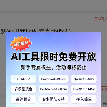
用AI写
开发(孙卫琴)的配套光盘代码``
转发到动态
举报
写回
切换为时间