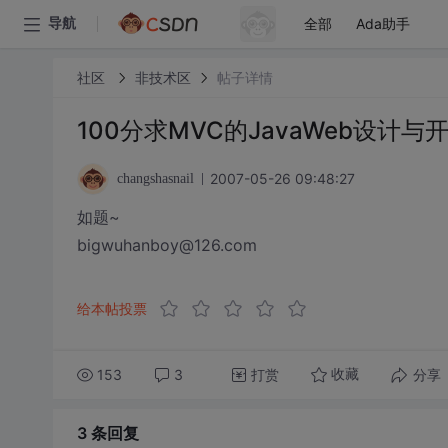
全部
Ada助手
导航
社区
非技术区
帖子详情
100分求MVC的JavaWeb设计与
2007-05-26 09:48:27
changshasnail
如题~
bigwuhanboy@126.com
给本帖投票
153
3
打赏
分享
收藏
3 条
回复