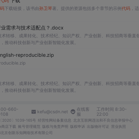
代码
下载
码
下载链接，该书由
孙卫琴
著。提供的资源包括多个章节的示例
代码
，适
需求与技术适配点？.docx
在技术转移、成果转化、技术经纪、知识产权、产业创新、科技招商等垂直
案，推动科技创新与产业创新智能化发展。
glish-reproducible.zip
oducible.zip
在技术转移、成果转化、技术经纪、知识产权、产业创新、科技招商等垂直
案，推动科技创新与产业创新智能化发展。
400-660-
在线客
工作时间 8:30-
kefu@csdn.net
0108
服
22:00
2020〕1039-165号
经营性网站备案信息
北京互联网违法和不良信息举报中心
me商店下载
账号管理规范
版权与免责声明
版权申诉
出版物许可证
营业执照
026北京创新乐知网络技术有限公司