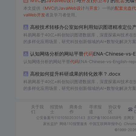
MVC
的
JavaWeb
设计
与
开发
(
孙卫琴
) 的
配套
光碟
本文提供《
MVC
的
JavaWeb
设计
与
开发
》一书的
配套
光盘
代
vaWeb
开发
者及学习者使用。
高校技术转移办公室如何利用知识图谱精准定位产业
科易网基于40亿+科创知识图谱数据库，深度探索AI技术
的多样化应用场景，研究科技创新领域的AI+数智化解决方
认知网络分析的网站平替
代码
ENA-Chinese-vs-En
认知网络分析的网站平替
代码
ENA-Chinese-vs-English-repr
高校如何提升科研成果的转化效率？.docx
科易网基于40亿+科创知识图谱数据库，深度探索AI技术
的多样化应用场景，研究科技创新领域的AI+数智化解决方
关于我
招贤纳
商务合
寻求报
协议专
们
士
作
道
区
公安备案号11010502030143
京ICP备19004658号
京网文〔
家长监护
网络110报警服务
中国互联网举报中心
Chro
©1999-2