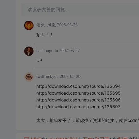
请发表友善的回复…
浴火_凤凰
2008-03-26
顶！！！
hanhongmin
2007-05-27
UP
iwillrockyou
2007-05-26
http://download.csdn.net/source/135694
http://download.csdn.net/source/135695
http://download.csdn.net/source/135696
http://download.csdn.net/source/135697
太大，邮箱发不了，帮你找了资源的链接，就在csd