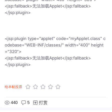
<jsp:fallback>无法加载Applet</jsp:fallback>
</jsp:plugin>
<jsp:plugin type="applet" code="myApplet.class" c
odebase="WEB-INF/classes/" width="400" height
="320">
<jsp:fallback>无法加载Applet</jsp:fallback>
</jsp:plugin>
给本帖投票
440
5
打赏