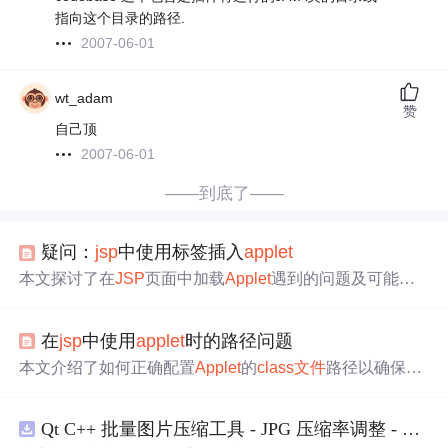
指向这个目录的路径.
2007-06-01
wt_adam
赞
自己顶
2007-06-01
——到底了——
疑问：
jsp
中使用标签插入
applet
本文探讨了在
JSP
页面中加载
Applet
遇到的问题及可能的
解决方案。作者尝试使用<
jsp
:
plugin
>标签加载位于
Web
R
oot/
WEB
-
INF
/
class
es
目录下的t
es
t
Applet
.
class
文件
，但在
在
jsp
中使用
applet
时的路径问题
浏览器中显示无法加载
Applet
。
本文介绍了如何正确配置
Applet
的
class
文件
路径以确保能
在
Web
应用中正常加载。通过将
class
文件
放置在
Web
项目
的
plugin
目录而非
WEB
-
INF
/
class
es
下，并在
jsp
页面中使
Qt C++ 批量图片压缩工具 - JPG 压缩率调整 - 批量修改分辨率 - 本地图片批处理（源码）
用正确的codebase属性引用，可以避免因
WEB
-
INF
目录不