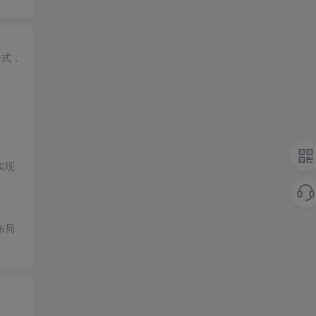
公式，
实现
布局