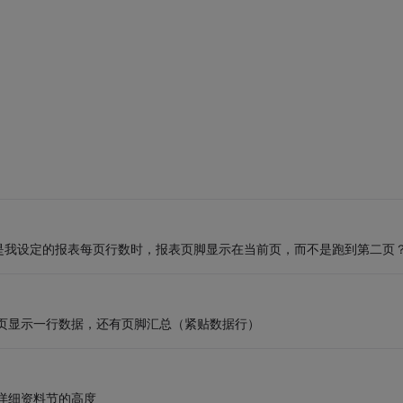
是我设定的报表每页行数时，报表页脚显示在当前页，而不是跑到第二页
二页显示一行数据，还有页脚汇总（紧贴数据行）
详细资料节的高度