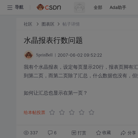
全部
Ada助手
导航
社区
图表区
帖子详情
水晶报表行数问题
2007-06-02 09:52:22
SprinBell
我有个水晶报表，设定每页显示20行，报表页脚有
到第二页，而第二页除了汇总，什么数据也没有，但
如何让汇总也显示在第一页？
给本帖投票
337
6
打赏
分享
收藏