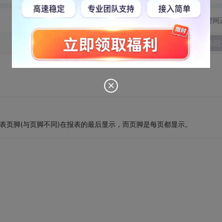
切换为时间
发表回
。
报表页脚(与页脚不同)在报表的最后显示，而页脚是每页都显示。