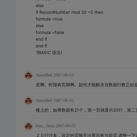
else
if RecordNumber mod 20 =0 then
formula =true
else
formula =false
end if
end if
'(BASIC 语法)
SprinBell
2007-06-03
是啊。时报表页脚啊。如何才能解决当数据行数正好
SprinBell
2007-06-02
楼上的，如果数据有21个，第一页就显示20行，第
bote_china
2007-06-02
２０行过多，设定的页脚无法显示有当前页,调整一下