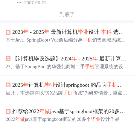
2007-06-21
——到底了——
2023
年
- 2025
年
最新计算机
毕业
设计
本科
选题大全 汇总
基于Java+SpringBoot+Vue前后端分离
手机
销售商城系统设
计实现基于Java+SpringBoot+Vue前后端分离仓库管理系统
设计实现基于Java+SpringBoot+vue前后端分离疫情药品采
【计算机毕设选题】2024
年
- 2025
年
最新计算机
毕
购出入库系统设计实现基于Java+SpringBoot+Vue前后端分
离摄影分享网站平台系统基于Java+SpringBoot+Vue前后端
23、基于SpringBoot的华强北商城二手
手机
管理系统的设计
分离教学资源共享平台系统基于Java+SpringBoot+Vue前后
与实现。9、基于SpringBoot的车辆管理系统设计与实现的
端分离网课在线学习观看系统。
设计与实现。50、基于SpringBoot的
毕业
就业信息管理系统
2025
年
计算机
毕业
设计springboot 的品牌
手机
商城
的设计与实现。11、基于SpringBoot的汽车票网上预订系统
的设计与实现。15、基于SpringBoot的学生宿舍信息的系统
因此，本选题将以“XX品牌
手机
商城”为研究情景，重点分
的设计与实现。31、基于springboot的
毕业
设计系统的开发
析和研究其品牌分类、用户管理、
手机
展示与销售等核心
的设计与实现。5、基于SpringBoot的阿博图书馆管理系统
问题，以期探寻品牌
手机
商城在提升用户体验、优化销售
的设计与实现。
推荐给2022
年
做
java基于springboot框架的20多个
毕
策略等方面的问题原因与机制，并提出对策建议，为后续
更加深入的研究提供基础。首先，通过软件工程方法，对
2022
年
做
java基于springboot框架的20多个
毕业
设计作品
XX品牌
手机
商城进行系统开发与设计，确保研究对象的准
确性和可操作性。[11] 刘小玲, 李慧云, 殷珊珊, 贾少华, 许