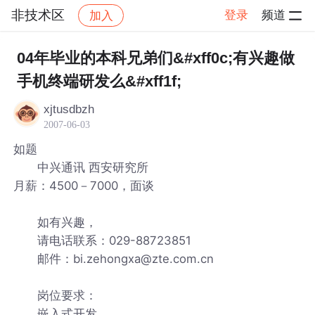
非技术区
登录
频道
加入
帖子详情
社区
非技术区
04年毕业的本科兄弟们&#xff0c;有兴趣做
手机终端研发么&#xff1f;
xjtusdbzh
2007-06-03
如题
中兴通讯 西安研究所
月薪：4500－7000，面谈
如有兴趣，
请电话联系：029-88723851
邮件：bi.zehongxa@zte.com.cn
岗位要求：
嵌入式开发。