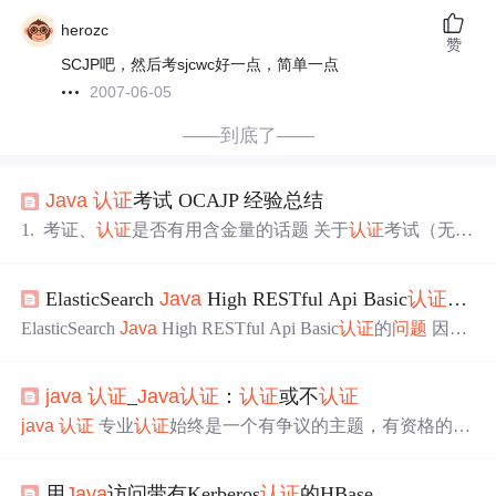
herozc
赞
SCJP吧，然后考sjcwc好一点，简单一点
2007-06-05
——到底了——
Java
认证
考试 OCAJP 经验总结
1. 考证、
认证
是否有用含金量的话题 关于
认证
考试（无论
什么
认证
）是否有用？这个话题无论是在哪里都有人问。
这个
问题
就好比上大学是否有用吗一样，有的人没上过大
ElasticSearch
Java
High RESTful Api Basic
认证
的
问
学一样年薪百万。
认证
这种东西需要的时候即有用，不需
要的时候就没用。有，并没有什么坏处。说实话个人感觉
ElasticSearch
Java
High RESTful Api Basic
认证
的
问题
因公
这证件没什么大用。而自己
想
考的理由完全是
想
自我check
司Elasticsearch集群升级到7.1.1，需要使用用户名密码登
下，逼自己复习学习基础。如果你是刚毕业的GH或者在校
入。并且设置的user、role等权限。那么之前直接访问的方
的，手里有些零花钱的可以考虑下，...
java
认证
_
Java
认证
：
认证
或不
认证
式是不行的。需要使用
认证
的方式进行访问。 Elasticsearch
的api非常的丰富。如：curl、python、
java
（多种）。下面
java
认证
专业
认证
始终是一个有争议的主题，有资格的人
展示curl、Python、Jav...
在争论收益与成本/时间的关系。 通过Oracle的
Java
认证
，
我认为有两个主要的受众可以从中受益： 那些开始从事软
用
Java
访问带有Kerberos
认证
的HBase
件事业的人。 扎实的工作经验和可证明的代码将永远是潜