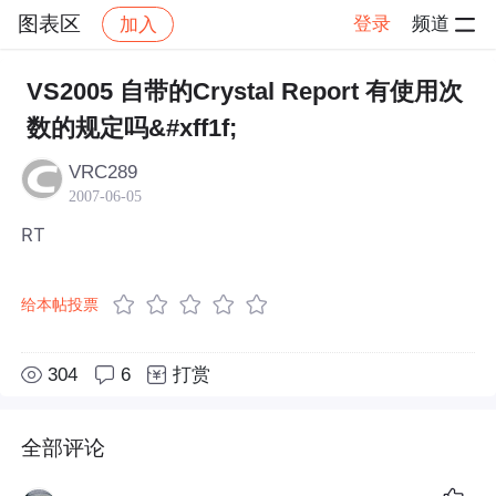
图表区
登录
频道
加入
帖子详情
社区
图表区
VS2005 自带的Crystal Report 有使用次
数的规定吗&#xff1f;
VRC289
2007-06-05
RT
给本帖投票
304
6
打赏
全部评论