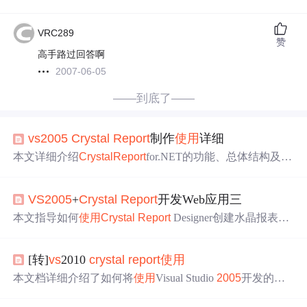
VRC289
赞
高手路过回答啊
2007-06-05
——到底了——
vs
2005
Crystal
Report
制作
使用
详细
本文详细介绍
Crystal
Report
for.NET的功能、总体结构及
使
用
方法。涵盖数据库访问、报表类型、设计器布局等内
容，并提供Windows与Web环境下开发实例。
VS
2005
+
Crystal
Report
开发Web应用三
本文指导如何
使用
Crystal
Report
Designer创建水晶报表，
并将其绑定至
Crystal
Report
Viewer。通过编程方式填充对
象集合，实现数据展示。
[转]
vs
2010
crystal
report
使用
本文档详细介绍了如何将
使用
Visual Studio
2005
开发的项
目迁移至Visual Studio 2010，并成功集成
Crystal
Report
的
过程。涉及环境搭建、组件下载安装、项目配置升级、依