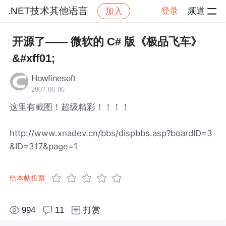
.NET技术其他语言
登录
频道
加入
帖子详情
社区
.NET技术其他语言
开源了—— 微软的 C# 版《极品飞车》
&#xff01;
Howfinesoft
2007-06-06
这里有截图！超级精彩！！！！
http://www.xnadev.cn/bbs/dispbbs.asp?boardID=3
&ID=317&page=1
给本帖投票
994
11
打赏