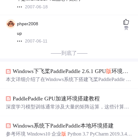
2007-06-18
phper2008
赞
up
2007-06-11
——到底了——
Windows下飞桨PaddlePaddle 2.6.1 GPU
版
环境搭建避坑指南（CUDA 11.7+PaddleRS-develop）
本文详细介绍了在Windows系统下搭建飞桨PaddlePaddle 2.
6.1 GPU
版
开发环境的完整流程与避坑指南。重点涵盖CU
DA 11.7与cuDNN的精准配置、Conda虚拟环境管理、Paddl
PaddlePaddle GPU加速环境搭建教程
ePaddle-GPU核心安装验证，以及PaddleRS-develop分支的
依赖安装与冲突解决，旨在帮助开发者高效构建稳定的深
深度学习模型训练通常涉及大量的矩阵运算，这些计算在
度学习开发环境。
CPU上执行效率较低。GPU（Graphics Processing Unit，图
形处理器）凭借其并行计算架构，能够将训练速度提升10-
Windows系统下PaddlePaddle本地环境搭建
100倍。PaddlePaddle作为国产深度学习框架，提供了完善
的GPU支持，让开发者能够充分利用硬件加速能力。 本文
参考环境 Windows10 企业
版
Python 3.7 PyCharm 2019.3.4