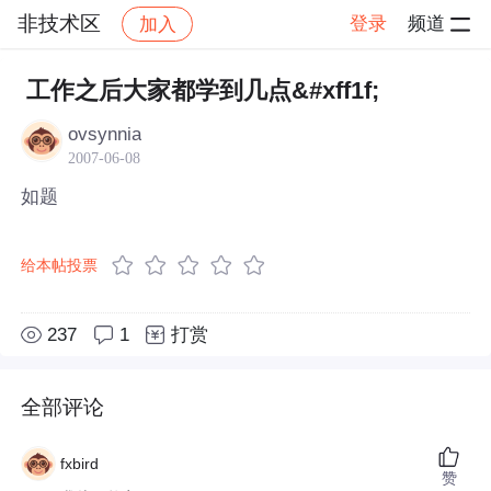
非技术区
登录
频道
加入
帖子详情
社区
非技术区
工作之后大家都学到几点&#xff1f;
ovsynnia
2007-06-08
如题
给本帖投票
237
1
打赏
全部评论
fxbird
赞