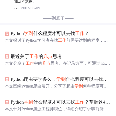
我从不熬夜。
2007-06-09
——到底了——
Python
学到
什么程度才可以去找
工作
？
本文探讨了Python学习者在找
工作
前需要达到的程度，重
点是爬虫工程师的职位要求。内容包括确立目标、理解需
求，如熟悉Python与其他语言、爬虫技术的深度和广度、
最近关于
工作
的
几点
思考
数据处理以及前端知识。此外，还提到了Python面试的关
键点，包括Python基础知识、数据结构与算法、爬虫技术
本文分享了
工作
中的
几点
思考。在记录方面，可通过 Excel
及其实践经验。具备这些技能和经验将有助于成功找到Pyt
进度表、Jira comment、wiki 等记录项目进展与问题。以目
hon爬虫相关的
工作
。
标为导向，在属性抽取等
工作
中不断迭代方法。还强调要
Python爬虫要学多久，
学到
什么程度可以去找
工作
有匠心精神、产品思维，重视自测与代码修改，用自动化
提升效率，勇于尝试新事物，激发团队潜能。
本文围绕Python爬虫展开，分享了爬虫
学到
何种程度可求
职的见解。首先明确目标，分析招聘需求，指出掌握多语
言、爬虫深度广度技术等是加分项；接着介绍提高能力的
Python
学到
什么程度才可以去找
工作
？掌握这4点足够了！
方法，如掌握框架、多做全站爬虫、积累实战项目经验；
最后提出通过尝试外包方案判断能力是否足够。
本文针对Python爬虫工程师职位，详细介绍了求职前所需
掌握的技术要点及面试中常见的考核内容，帮助求职者明