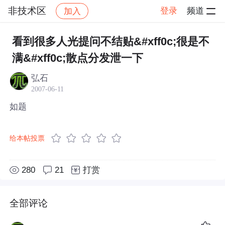
非技术区
登录
频道
加入
帖子详情
社区
非技术区
看到很多人光提问不结贴&#xff0c;很是不
满&#xff0c;散点分发泄一下
弘石
2007-06-11
如题
给本帖投票
280
21
打赏
全部评论