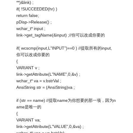
**)&link) ;
if( !SUCCEEDED(hr) )
return false;
pDisp->Release() ;
wchar_t* input ;
link->get_tagName(&input) ;//你可以改成你要的
if( wcscmp(input,L"INPUT")==0 ) //提取所有的input,
你可以改成你要的
{
VARIANT v ;
link->getAttribute(L"NAME",0,&v) ;
wchar_t* va = v.bstrVal ;
AnsiString str = (AnsiString)va ;
if (str == name) //提取name为你想要的那一项，因为n
ame是唯一的
{
VARIANT va;
link->getAttribute(L"VALUE",0,&va) ;