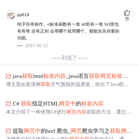
pp616
赞
纯字符串操作。c标准函数有一堆 stl里有一堆 Vcl里也
有有堆 还有正则 会用哪个就用哪个。都能实先你要的
功能。
2007-06-12
——到底了——
java
获取
html
标签
内容
_java语言
获取
网页
标签
中
的
博主需从新浪网
获取
天气预报的温度值，给出了Java程序
代码，使用Jsoup库尝试
获取
网页
中
特定
标签
内容
，但运行
结果为空，希望有人帮忙修改程序以
获取
到所需的“27~18
C#
获取
指定HTML
网页
中
的
标签
内容
度”温度信息。
本文介绍了一种使用C#进行
网页
内容
抓取的方法，通过Su
bstring函数来快速定位并提取HTML
标签
内的所需
内容
。
提取
网页
中
的href 爬虫_
网页
爬虫学习之
获取
网页
中