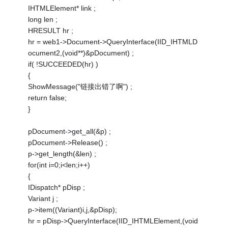
IHTMLElement* link ;
long len ;
HRESULT hr ;
hr = web1->Document->QueryInterface(IID_IHTMLD
ocument2,(void**)&pDocument) ;
if( !SUCCEEDED(hr) )
{
ShowMessage("链接出错了啊") ;
return false;
}
pDocument->get_all(&p) ;
pDocument->Release() ;
p->get_length(&len) ;
for(int i=0;i<len;i++)
{
IDispatch* pDisp ;
Variant j ;
p->item((Variant)i,j,&pDisp);
hr = pDisp->QueryInterface(IID_IHTMLElement,(void