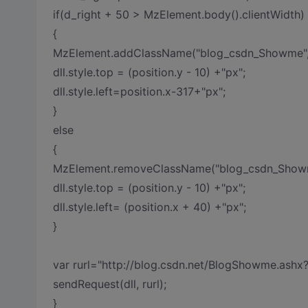
if(d_right + 50 > MzElement.body().clientWidth)
{
MzElement.addClassName("blog_csdn_Showme", "
dll.style.top = (position.y - 10) +"px";
dll.style.left=position.x-317+"px";
}
else
{
MzElement.removeClassName("blog_csdn_Showme"
dll.style.top = (position.y - 10) +"px";
dll.style.left= (position.x + 40) +"px";
}
var rurl="http://blog.csdn.net/BlogShowme.as
sendRequest(dll, rurl);
}