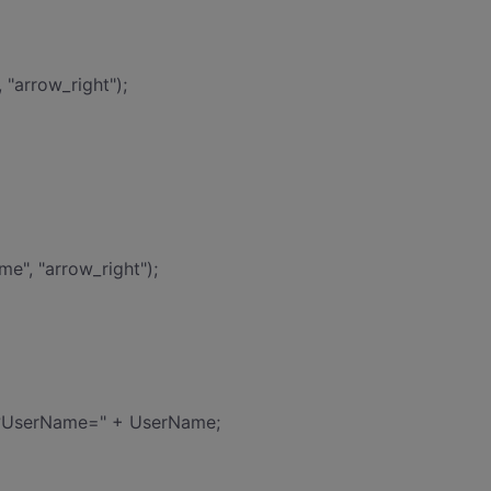
arrow_right");
, "arrow_right");
hx?UserName=" + UserName;