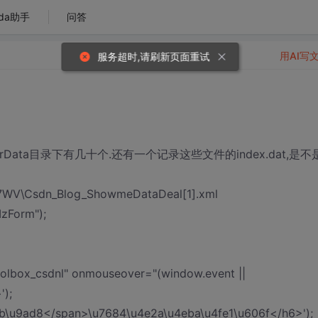
da助手
问答
用AI写
服务超时,请刷新页面重试
Data目录下有几十个.还有一个记录这些文件的index.dat,是不
I7WV\Csdn_Blog_ShowmeDataDeal[1].xml
zForm");
oolbox_csdnl" onmouseover="(window.event ||
');
7b\u9ad8</span>\u7684\u4e2a\u4eba\u4fe1\u606f</h6>');