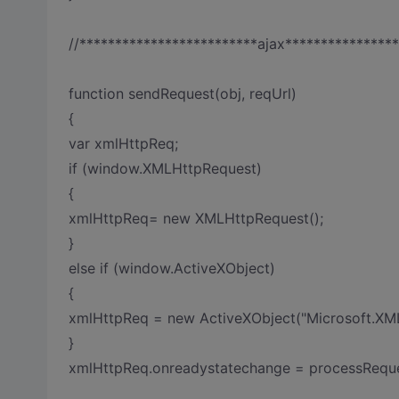
//*************************ajax***************
function sendRequest(obj, reqUrl)
{
var xmlHttpReq;
if (window.XMLHttpRequest)
{
xmlHttpReq= new XMLHttpRequest();
}
else if (window.ActiveXObject)
{
xmlHttpReq = new ActiveXObject("Microsoft.XM
}
xmlHttpReq.onreadystatechange = processReque