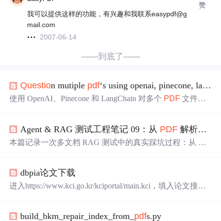
赞
我可以提供这样的功能，有兴趣和我联系easypdf@g
mail.com
2007-06-14
——到底了——
Que
stio
n mutiple
pdf
‘s using openai, pinecone, langchain
使用 OpenAI、Pinecone 和 LangChain 对多个
PDF
文件进
行提问。
Agent & RAG 测试工程笔记 09：从
PDF
解析到多文档污染，我踩过的 4 个坑
本篇记录一次多文档 RAG 测试中的真实踩坑过程：从
PD
F
解析异常（内容未进入 chunks），到多文档污染（scope
依赖 top1），再到显式文档约束解析与跨文档对比边界控
dbpia论文下载
制。通过增加 forced_doc 规则、compare gate 以及 scope 回
归断言，逐步稳定多文档行为，并以 v0.4 版本打 tag 冻结
进入https://www.kci.go.kr/kciportal/main.kci，填入论文搜索
代码。本篇聚焦问题暴露与修复过程，而非算法优化。
名，然后点击
PDF
下载 或者参考https://www.zhihu.com/
que
stio
n/34311583
build_bkm_repair_index_from_
pdf
s.py