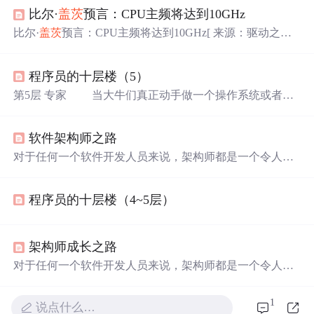
比尔·
盖茨
预言：CPU主频将达到10GHz
比尔·
盖茨
预言：CPU主频将达到10GHz[ 来源：驱动之家 ]
[ 作者： ][ 时间：2007-07-27 ] 在宣布即将离开自己亲手
创建的微软帝国不到一年后，比尔·
盖茨
又规划了微软正面
程序员的十层楼（5）
临的前景和机遇。
盖茨
称，目前有六种业界趋势，将直接
决定微软及其产品策略在未来数年内的走向。比较反常的
第5层 专家 当大牛们真正动手做一个操作系统或者类
是，他提到了正在急剧变化的硬件产业，认为这将直接催
似的其他软件时，他们就会发现自己的基本功仍然有很多
生新的软件应用。在这几年的微处
的不足。以内存管理为例，如果直接抄袭Linux或者其他开
软件架构师之路
源操作系统的内存管理算法，会被人看不起的，如果自动
动手实现一个...
对于任何一个软件开发人员来说，架构师都是一个令人向
往的角色。就连世界首富比尔
盖茨
在2000年卸任公司CEO
的同时，也担任了微软公司的荣誉角色“首席软件架构
程序员的十层楼（4~5层）
师”，可见“架构师”这一称谓的吸引力。架构师是公司的
“金领”，有着非常高的收入，很少需要考虑生存的
问题
，
从而有更多的精力思考关键技术
问题
，形成“强者愈强”的
良性循环。部分优秀的开发人员在工作了一定时间后，就
架构师成长之路
要开始考虑自己的未来到底向哪个方向发展。...
对于任何一个软件开发人员来说，架构师都是一个令人向
往的角色。就连世界首富比尔
盖茨
在2000年卸任公司CEO
的同时，也担任了微软公司的荣誉角色“首席软件架构
1
说点什么…
师”，可见“架构师”这一称谓的吸引力。架构师是公司的