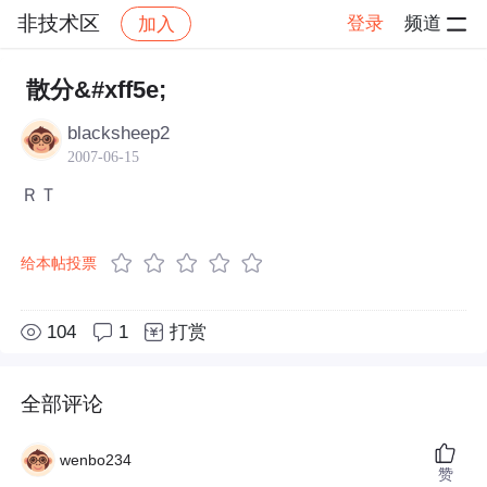
非技术区
登录
频道
加入
帖子详情
社区
非技术区
散分&#xff5e;
blacksheep2
2007-06-15
ＲＴ
给本帖投票
104
1
打赏
全部评论
wenbo234
赞