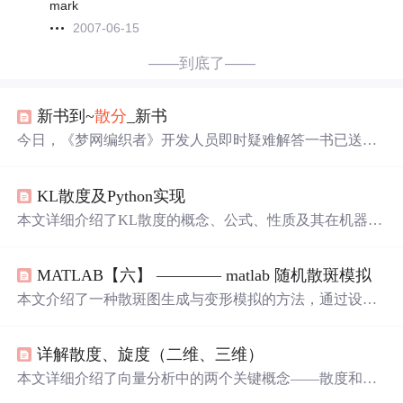
mark
2007-06-15
——到底了——
新书到~
散分
_新书
今日，《梦网编织者》开发人员即时疑难解答一书已送
达，该书由Apress出版，作者Rachel Andrew和Drew共同完
成。本书为Dreamweaver开发人员提供了实用的解决方案。
KL散度及Python实现
本文详细介绍了KL散度的概念、公式、性质及其在机器学
习和用户画像中的应用，并提供了两种Python计算方法。
通过实例展示了KL散度在分布比较中的作用，同时验证了
MATLAB【六】 ———— matlab 随机散斑模拟
其不对称性。
本文介绍了一种散斑图生成与变形模拟的方法，通过设定
散斑图大小、散斑数量、散斑大小等参数，生成初始散斑
图，并通过位移和位移梯度的设置，模拟散斑图的变形过
详解散度、旋度（二维、三维）
程，展示了散斑图在不同条件下的变化。
本文详细介绍了向量分析中的两个关键概念——散度和旋
度。散度描述了粒子在二维和三维空间中的汇合与发散情