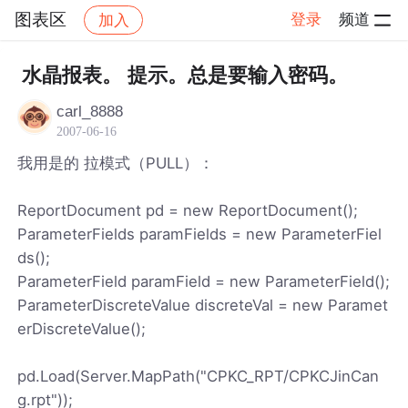
图表区
登录
频道
加入
帖子详情
社区
图表区
水晶报表。 提示。总是要输入密码。
carl_8888
2007-06-16
我用是的 拉模式（PULL）：
ReportDocument pd = new ReportDocument();
ParameterFields paramFields = new ParameterFiel
ds();
ParameterField paramField = new ParameterField();
ParameterDiscreteValue discreteVal = new Paramet
erDiscreteValue();
pd.Load(Server.MapPath("CPKC_RPT/CPKCJinCan
g.rpt"));