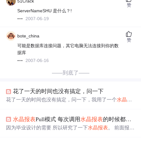
51Crack
赞
ServerNameSHU 是什么？!
2007-06-19
bote_china
赞
可能是数据库连接问题，其它电脑无法连接到你的数
据库
2007-06-16
——到底了——
花了一天的时间也没有搞定，问一下
花了一天的时间也没有搞定，问一下，我用了一个
水晶报
表
，但是使用时，总
提示
输入
用户名和
密码
，不知道大家
碰到了吗 http://msdn2.microsoft.com/zh-cn/library/ms225270
水晶报表
Pull模式 每次调用
水晶报表
的时候都要
输
(VS.80).aspx ...
因为毕业设计的需要 所以研究了一下
水晶报表
。 前面报表
设计什么的都很顺利 但到了调用
水晶报表
的时候 每次都要
输入
数据库
密码
。这很坑爹！ 于是网上找了些资料，发现