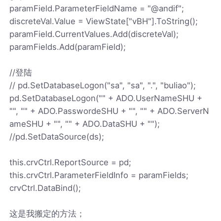
paramField.ParameterFieldName = "@andif";
discreteVal.Value = ViewState["vBH"].ToString();
paramField.CurrentValues.Add(discreteVal);
paramFields.Add(paramField);
//登陆
// pd.SetDatabaseLogon("sa", "sa", ".", "buliao");
pd.SetDatabaseLogon("" + ADO.UserNameSHU +
"", "" + ADO.PasswordeSHU + "", "" + ADO.ServerN
ameSHU + "", "" + ADO.DataSHU + "");
//pd.SetDataSource(ds);
this.crvCtrl.ReportSource = pd;
this.crvCtrl.ParameterFieldInfo = paramFields;
crvCtrl.DataBind();
这是我搬定的方法；