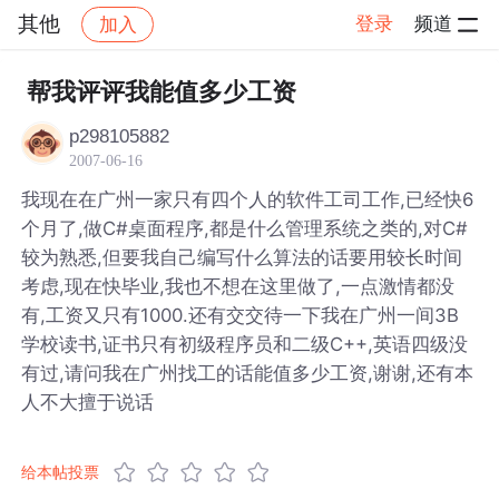
其他
登录
频道
加入
帖子详情
社区
其他
帮我评评我能值多少工资
p298105882
2007-06-16
我现在在广州一家只有四个人的软件工司工作,已经快6
个月了,做C#桌面程序,都是什么管理系统之类的,对C#
较为熟悉,但要我自己编写什么算法的话要用较长时间
考虑,现在快毕业,我也不想在这里做了,一点激情都没
有,工资又只有1000.还有交交待一下我在广州一间3B
学校读书,证书只有初级程序员和二级C++,英语四级没
有过,请问我在广州找工的话能值多少工资,谢谢,还有本
人不大擅于说话
给本帖投票