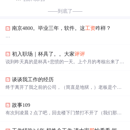
——到底了——
南京4800。毕业三年，软件。这
工资
咋样？
大家
帮
我
评评
。。。南京4800。毕业三年，软件。这
工资
咋样？
初入职场｜杯具了。。大家
评评
说到昨天真的是杯具+悲愤的一天。上个月的考核出来了，
我看了下我的打了D 意味着要扣20%的
工资
妈了个B 我一
个月才1500 扣掉中餐150的样子 只有1350 再扣20% 我只有
谈谈我工作的经历
1000左右了！！！A 优秀 加少量
工资
B 良好 不扣
工资
C 一
般 扣10%D 及格 扣20%E 不及格 扣。。不记得了。 首先
终于离开了我之前的公司，（简直是地狱，）老板是个女
对于这个制度我很郁闷，一般都是C 个把打B的 打D的也
的，扣的要死，我靠，对客户就知道吹，每次见客户都会
只有我一个 我很是愤怒 我在公司兢兢...
说上那一句话：“怎么说呢，我们是XX市著名的互联网公
故事109
司”，我靠，我一听见这句话就老上火了，上火的原因是他
对我们员工一点也不好，还在这里能吹自己的公司多好多
有次到凌晨 2 点了吧，回去楼下门禁打不开了（我们那是
好，为什么说他扣呢？下面是他对我们员工的作为大家给
个公寓楼，就住了不到 10 家），女朋友睡着了，不想打扰
评评
：我去了一年半了，这一年半，过节从来没有什么福
她休息，为了省几百块钱，到公司躺椅上睡了一觉，早上
利，对离职的员工恶意扣
工资
，因为这事，我一个...