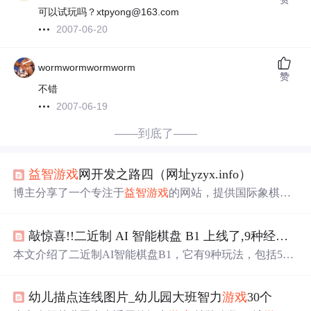
可以试玩吗？xtpyong@163.com
2007-06-20
wormwormwormworm
赞
不错
2007-06-19
——到底了——
益智
游戏
网开发之路四（网址yzyx.info）
博主分享了一个专注于
益智
游戏
的网站，提供国际象棋、
拼正方形、2048和24点等经典
游戏
，无需复杂注册，适合
各种设备。网址：https://yzyx.info
敲惊喜!!二近制 AI 智能棋盘 B1 上线了,9种经典
益
本文介绍了二近制AI智能棋盘B1，它有9种玩法，包括5种
棋类和4种
益智
游戏
。具备AI智能陪练、智能裁判语音播报
等功能，采用阶梯式闯关训练。棋盘灯控落子，操作简
幼儿描点连线图片_幼儿园大班智力
游戏
30个
单，轻巧便携且续航长，能提升孩子综合能力，是性价比