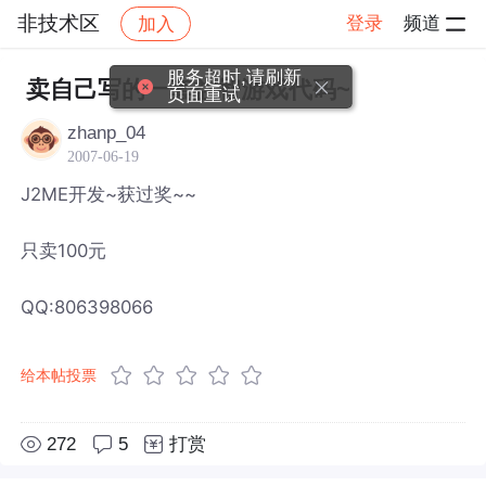
非技术区
登录
频道
加入
帖子详情
社区
非技术区
服务超时,请刷新
卖自己写的一套益智游戏代码~
页面重试
zhanp_04
2007-06-19
J2ME开发~获过奖~~
只卖100元
QQ:806398066
给本帖投票
272
5
打赏