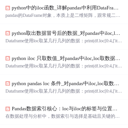
python中的iloc函数_详解pandas中利用DataFrame对象的.loc[]、.iloc[]方法抽取数据
pandas的DataFrame对象，本质上是二维矩阵，跟常规二维
矩阵的差别在于前者额外指定了每一行和每一列的名称。
这样内部数据抽取既可以用“行列名称(对应.loc[]方法)”，也
python取出数据冒号后的数据_对pandas中iloc,loc取数据差别及按条件取值的方法详解...
可以用“矩阵下标(对应.iloc[]方法)”两种方式进行。下面
具
体
说明：(以下程序均在Jupyter notebook中进行，部分语句
Dataframe使用loc取某几行几列的数据：print(df.loc[0:4,['ite
的print()函数省略)首先生成一个DataFrame对象：import pan
m_price_level','item_sales_level','item_collected_level','item_pv
da...
_level']])结果如下，取了index为0到4的五行四列数据。item
python iloc 只取数值_对pandas中iloc,loc取数据差别及按条件取值的方法详解
_price_level item_sales_level item_collected_level ...
Dataframe使用loc取某几行几列的数据：print(df.loc[0:4,['ite
m_price_level','item_sales_level','item_collected_level','item_pv
_level']])结果如下，取了index为0到4的五行四列数据。item
python pandas loc 条件_对pandas中iloc,loc取数据差别及按条件取值的方法详解
_price_level item_sales_level item_collec...
Dataframe使用loc取某几行几列的数据：print(df.loc[0:4,['ite
m_price_level','item_sales_level','item_collected_level','item_pv
_level']])结果如下，取了index为0到4的五行四列数据。item
Pandas数据索引核心：loc与iloc的标签与位置选择机制详解
_price_level item_sales_level item_collected_level ...
在数据处理与分析中，数据索引与选择是基础且关键的操
作，它直接影响到数据提取的准确性和效率。其核心原理