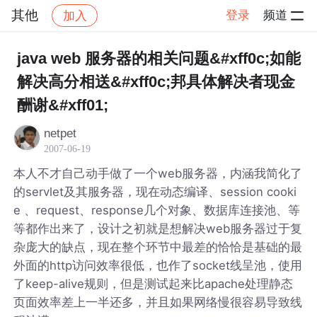
其他
登录
频道
加入
帖子详情
社区
其他
java web 服务器的相关问题&#xff0c;如能
解决高分相送&#xff0c;邦具体解决者现金
酬谢&#xff01;
netpet
2007-06-19
本人不才自己动手做了一个web服务器，内涵我简化了
的servlet及其服务器，现在动态编译、session cooki
e 、request、response几个对象、数据库连接池、等
等都作出来了，设计之初就是想解决web服务器过于复
杂庞大的缺点，现在整个环节中最差的恰恰是基础的最
外面的http访问效率很低，也作了socket线呈池，使用
了keep-alive规则，但是测试起来比apache处理静态
页面效率差上一半还多，并且如果网络慢很容易导致线