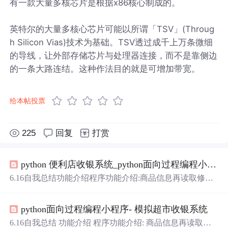
有一款大量多核芯片是根据x86核心制成的。
英特尔的大量多核心芯片可能以所谓「TSV」(Throug
h Silicon Vias)技术为基础。TSV透过成千上万条微细
的导线，让外部存储芯片与处理器连接，而不是靠侧边
的一条大路连结。这种作法目的就是可增加带宽。
给本帖投票
225
回复
打赏
python 便利店收银系统_python面向过程编程小程序- 模拟超市收银系统
6.16自我总结功能介绍程序功能介绍:商品信息再读取修改
买卖均已xlsx格式且生成购物记录也按/用户名/购买时间.xls
x格式生成账号密码输入错误三次按照时间进行冻结用户信
python面向过程编程小程序- 模拟超市收银系统
息已json格式保存程序写的过程先生成功能模块和运行模
块再写功能模块中用到的固定的文件目录全放在setting.py
6.16自我总结 功能介绍 程序功能介绍: 商品信息再读取修