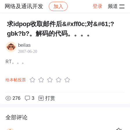
网络及通讯开发
登录
频道
加入
帖子详情
社区
网络及通讯开发
求idpop收取邮件后&#xff0c;对&#61;?
gbk?b?。解码的代码。。。。
beilas
2007-06-20
RT。。。
给本帖投票
276
3
打赏
全部评论