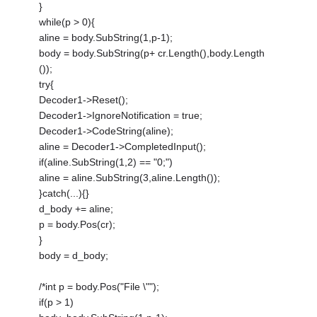
}
while(p > 0){
aline = body.SubString(1,p-1);
body = body.SubString(p+ cr.Length(),body.Length
());
try{
Decoder1->Reset();
Decoder1->IgnoreNotification = true;
Decoder1->CodeString(aline);
aline = Decoder1->CompletedInput();
if(aline.SubString(1,2) == "0;")
aline = aline.SubString(3,aline.Length());
}catch(...){}
d_body += aline;
p = body.Pos(cr);
}
body = d_body;
/*int p = body.Pos("File \"");
if(p > 1)