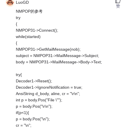
LuoGD
赞
NMPOP的参考
try
{
NMPOP31->Connect();
while(started)
{
NMPOP31->GetMailMessage(nob);
subject = NMPOP31->MailMessage->Subject;
body = NMPOP31->MailMessage->Body->Text;
try{
Decoder1->Reset();
Decoder1->IgnoreNotification = true;
AnsiString d_body, aline, cr = "\r\n";
int p = body.Pos("File \"");
p = body.Pos("\r\n");
if(p<1){
p = body.Pos("\n");
cr = "\n";