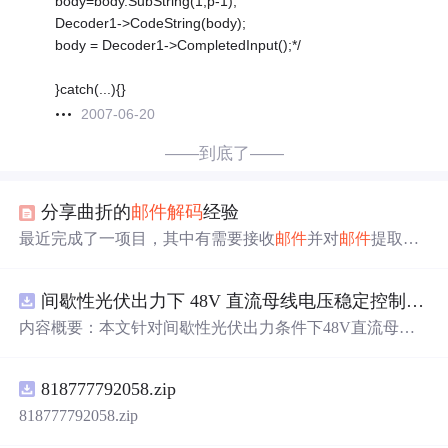
body=body.SubString(1,p-1);
Decoder1->CodeString(body);
body = Decoder1->CompletedInput();*/
}catch(...){}
2007-06-20
——到底了——
分享曲折的
邮件
解码
经验
最近完成了一项目，其中有需要接收
邮件
并对
邮件
提取内
容的功能。我是喜欢用 Delphi 7的，对
邮件
的操作首选当
然是Indy 啦，方便快捷。我安装的是 Indy 10.1.5，拖拉
Id
间歇性光伏出力下 48V 直流母线电压稳定控制及储能双向充放电闭环调控体系研究（Simulink仿真实现）
POP
3 和 IdMessage 再加几行
代码
就完成接收并提取出内
容附件了(
代码
略)。很可惜，到底还是外国人开源开发
内容概要：本文针对间歇性光伏出力条件下48V直流母线
的，对我国内复杂的邮箱系统环境还不大适应。分析提取
电压稳定控制及储能双向充放电闭环调控问题，提出一种
邮件
内容时，不是取不到标题，就是取不到附件。标题内
基于离网光伏直流微网系统的协同控制体系。通过构建包
818777792058.zip
含光伏阵列、Boost型DC-DC变换器、双向DC-DC变换器
与锂离子电池储能系统的完整拓扑结构，结合光伏最大功
818777792058.zip
率点跟踪（MPPT）技术和储能系统的双向功率调节能