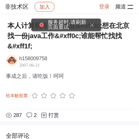
非技术区
登录
频道
加入
帖子详情
社区
非技术区
服务超时,请刷新
本人计算机专科刚毕业&#xff0c;想在北京
页面重试
找一份java工作&#xff0c;谁能帮忙找找
&#xff1f;
h158009758
2007-06-21
事成之后，请吃饭！呵呵
给本帖投票
287
2
打赏
全部评论