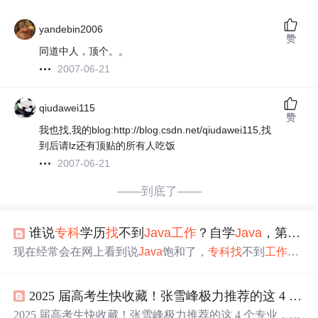
yandebin2006
赞
同道中人，顶个。。
2007-06-21
qiudawei115
赞
我也找,我的blog:http://blog.csdn.net/qiudawei115,找
到后请lz还有顶贴的所有人吃饭
2007-06-21
——到底了——
谁说
专科
学历
找
不到
Java
工作
？自学
Java
，第
一份
现在经常会在网上看到说
Java
饱和了，
专科
找
不到
工作
，
不是科班
找
不到
工作
之类的话。作为已经成功转行的我，
现在明白了一个道理：那些顺利转行成功的，不会去网上
2025 届高考生快收藏！张雪峰极力推荐的这 4 个专业，即便
说自己转行有多么容易；但是那些转行不成功的，就会到
网上宣传行业饱和了，
专科
找
不到
工作
。现在学的人确实
2025 届高考生快收藏！张雪峰极力推荐的这 4 个专业，即