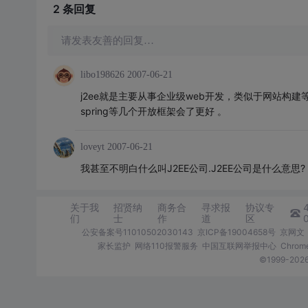
2 条
回复
请发表友善的回复…
libo198626
2007-06-21
j2ee就是主要从事企业级web开发，类似于网站构建等的一些建
spring等几个开放框架会了更好 。
loveyt
2007-06-21
我甚至不明白什么叫J2EE公司.J2EE公司是什么意思?
关于我
招贤纳
商务合
寻求报
协议专
们
士
作
道
区
公安备案号11010502030143
京ICP备19004658号
京网文〔
家长监护
网络110报警服务
中国互联网举报中心
Chro
©1999-2