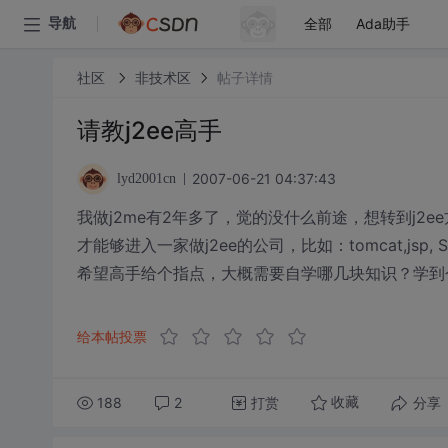
全部
Ada助手
导航
社区
非技术区
帖子详情
请教j2ee高手
2007-06-21 04:37:43
lyd2001cn
我做j2me有2年多了，觉的没什么前途，想转到j2
才能够进入一家做j2ee的公司，比如：tomcat,js
希望高手给个指点，大概需要自学哪几块知识？学到
给本帖投票
188
2
打赏
分享
收藏