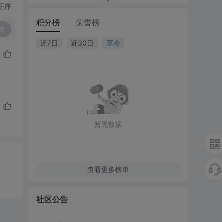
正序
积分榜
荣誉榜
复
近7日
近30日
至今
暂无数据
查看更多榜单
社区公告