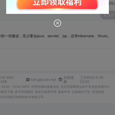
切换为时间
发表回
设，至少要会java、servlet、jsp，还有hibernate、Struts、
400-660-
在线客
工作时间 8:30-
kefu@csdn.net
0108
服
22:00
2020〕1039-165号
经营性网站备案信息
北京互联网违法和不良信息举报中心
me商店下载
账号管理规范
版权与免责声明
版权申诉
出版物许可证
营业执照
026北京创新乐知网络技术有限公司