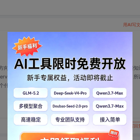
用AI写
ee方向来发展，我想请问下j2ee方面的高手，我至少要自学哪些知
p, Servlet等等的，我觉的最重要的是先可以进入一家公司工作，所
个什么程度？
转发到动态
举报
写回