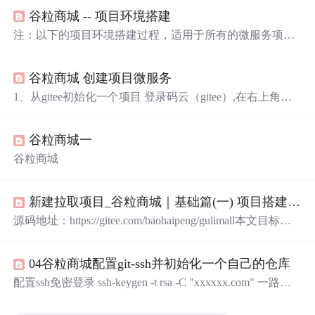
谷粒商城 -- 项目环境搭建
注：以下的项目环境搭建过程，适用于所有的微服务项目
的环境搭建，以后做微服务项目的时候看着这个笔记进行
搭建环境即可。
谷粒商城 创建项目微服务
1、从gitee初始化一个项目 登录码云（gitee）,在右上角创
建仓库 设置仓库名称 设置仓库介绍 勾选初始化仓库(选择
语言为Java、添加.gitignore为Maven、添加开源许可证为
谷粒商城一
（Apache-2.0）) 勾选分支模型（选择生产/开发模型） 点
击创建 2、idea获取代码 打开idea File -----> New ---> Project
谷粒商城
from Version Control 在弹出的Get Version COntrol中，选择R
epository U
新建拉取项目_谷粒商城｜基础篇(一) 项目搭建与代码生成
源码地址：https://gitee.com/baohaipeng/gulimall本文目标搭
建项目框架数据库初始化代码生成器改造构建所有模块代
码项目框架搭建在码云上创建Git仓库，顺序及注意点参照
04谷粒商城配置git-ssh并初始化一个自己的仓库
下图标注本地克隆码云的远程仓库。先复制仓库地址，到
本地打开git命令行，执行拉取创建商品服务模块。用idea
配置ssh免密登录 ssh-keygen -t rsa -C "xxxxxx.com" 一路回
打开拉取的项目，创建谷粒商城商品服务模块，选择基本
车，一定要使用管理员的方式运行否则不生效 配置码云 登
依赖后Finish根据上一步的操作，再依次创...
录进入gitee,在设置里面找到SSH KEY将.pub文件的内容粘