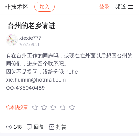
非技术区
登录
频道
加入
帖子详情
社区
非技术区
台州的老乡请进
xiexie777
2007-06-21
有在台州工作的同志吗，或现在在外面以后想回台州的
同僚们，进来留个联系吧。
因为不是提问，没给分哦 hehe
xie.huimin@hotmail.com
QQ:435040489
给本帖投票
148
回复
打赏