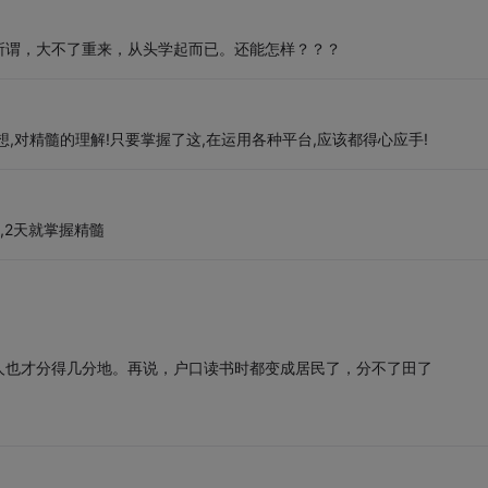
所谓，大不了重来，从头学起而已。还能怎样？？？
,对精髓的理解!只要掌握了这,在运用各种平台,应该都得心应手!
会,2天就掌握精髓
人也才分得几分地。再说，户口读书时都变成居民了，分不了田了