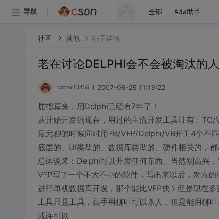
全部
Ada助手
导航
社区
其他
帖子详情
老在讨论DELPHI会不会被淘汰的
2007-06-25 11:19:22
tanbo23456
屈指算来，用Delphi已经有7年了！
从开始开发到现在，用过的主流开发工具计有：TC/VC/FoxPro/V
最无聊的时候同时用PB/VFP/Delphi/VB开工4
底层的、UI类型的、数据库类型的、硬件相关的，都
总体说来：Delphi可以开发任何东西。当然别高兴，
VFP写了一个不大不小的软件，写出来以后，对方的I
进行单机数据库开发，那个能比VFP快？但是现在多数用
工具只是工具，高手用柳叶可以杀人，但是能用柳叶
或许可以