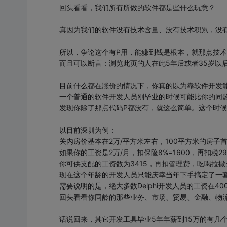
回头看看，我们所有所做的软件都是些什么玩意？
真因为我们的软件没有技术含量、没有技术积累，没
所以，争论这个有P用，能赚到钱是根本，就那点技
而且可以断言：浏览此页的人在此5年后或者35岁以后
目前什么都在涨价的情况下，你真的以为靠软件开发
一个普通的软件开发人员刚毕业的时候可能比你的同
发现你除了那点代码P都没有，就这么简单。这个时
以目前深圳为例：
关内房价基本在2万/平方米左右，100平方米的房子首期
如果你的工资是2万/月，扣保险8%=1600，再扣税29
你可供支配的工资数为3415，再扣管理费，吃喝拉
现在这个年龄的开发人员只能庆幸当年下手搞定了一
需要说明的是，绝大多数Delphi开发人员的工资在40
回头看看你同龄的那些业务、市场、贸易、金融、物流
话说回来，其它开发工具毕业5年年薪到15万的有几