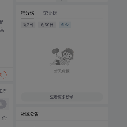
积分榜
荣誉榜
是
近7日
近30日
至今
高
暂无数据
复
正序
查看更多榜单
复
社区公告