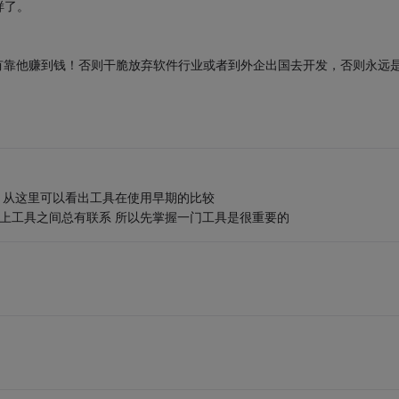
样了。
有没有靠他赚到钱！否则干脆放弃软件行业或者到外企出国去开发，否则永远
剑 从这里可以看出工具在使用早期的比较
本上工具之间总有联系 所以先掌握一门工具是很重要的