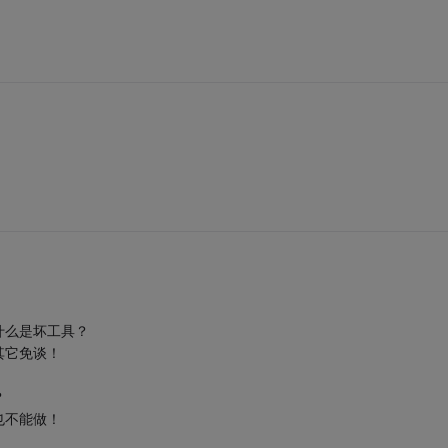
什么是坏工具？
其它免谈！
？
也不能做！