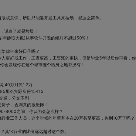
有版权意识，所以只能靠开发工具来拉动，就这么简单。
术，说白了就是垃圾！
(年龄取大数)从事软件开发的绝对不超过50%！
能给你带来好日子吗？
龄人更好找工作，工资更高，工资涨的更快，但是毕业5年以后你再看，你
候你会发现你在这个城市连个栖身之地都没有！
40万月供1.2万
85那么实际所得15415
撒交通，分文不剩！
套房子，否则真的很恐怖！
00-8000之间，你认为会怎么样？
行业工作人员，这个时候的年薪基本在20万甚至更高，你到10万了吗？
个？其它行业的比例远远超过这个数。