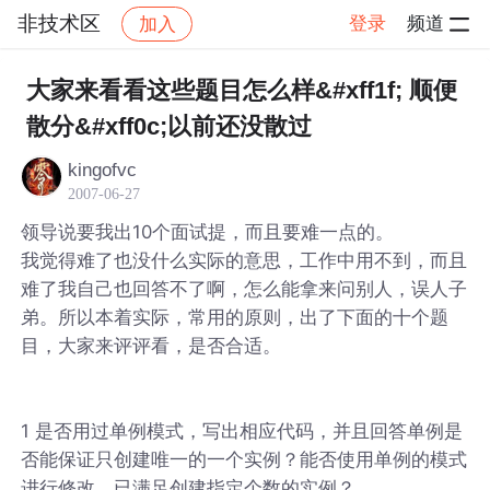
非技术区
登录
频道
加入
帖子详情
社区
非技术区
大家来看看这些题目怎么样&#xff1f; 顺便
散分&#xff0c;以前还没散过
kingofvc
2007-06-27
领导说要我出10个面试提，而且要难一点的。
我觉得难了也没什么实际的意思，工作中用不到，而且
难了我自己也回答不了啊，怎么能拿来问别人，误人子
弟。所以本着实际，常用的原则，出了下面的十个题
目，大家来评评看，是否合适。
1 是否用过单例模式，写出相应代码，并且回答单例是
否能保证只创建唯一的一个实例？能否使用单例的模式
进行修改，已满足创建指定个数的实例？