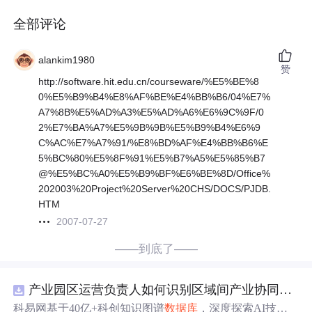
全部评论
alankim1980
赞
http://software.hit.edu.cn/courseware/%E5%BE%8
0%E5%B9%B4%E8%AF%BE%E4%BB%B6/04%E7%
A7%8B%E5%AD%A3%E5%AD%A6%E6%9C%9F/0
2%E7%BA%A7%E5%9B%9B%E5%B9%B4%E6%9
C%AC%E7%A7%91/%E8%BD%AF%E4%BB%B6%E
5%BC%80%E5%8F%91%E5%B7%A5%E5%85%B7
@%E5%BC%A0%E5%B9%BF%E6%BE%8D/Office%
202003%20Project%20Server%20CHS/DOCS/PJDB.
HTM
2007-07-27
——到底了——
产业园区运营负责人如何识别区域间产业协同机会？.docx
科易网基于40亿+科创知识图谱
数据库
，深度探索AI技术