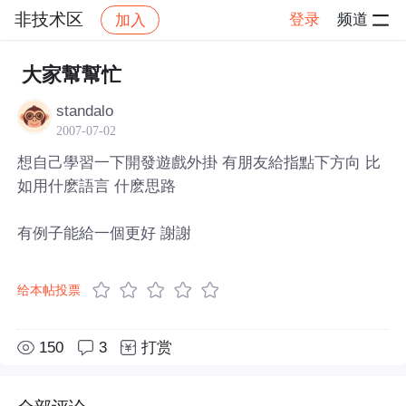
非技术区
登录
频道
加入
帖子详情
社区
非技术区
大家幫幫忙
standalo
2007-07-02
想自己學習一下開發遊戲外掛 有朋友給指點下方向 比
如用什麽語言 什麽思路
有例子能給一個更好 謝謝
给本帖投票
150
3
打赏