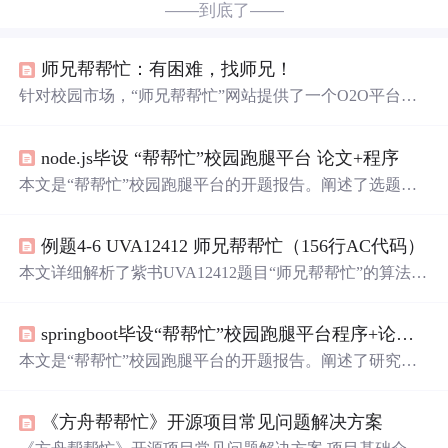
——到底了——
师兄帮帮忙：有困难，找师兄！
针对校园市场，“师兄帮帮忙”网站提供了一个O2O平台，
让师兄帮助有需求的师妹解决实际问题，如电脑维修等。
该平台不仅解决了师妹们的实际困难，也为师兄提供了展
node.js毕设 “帮帮忙”校园跑腿平台 论文+程序
示自己的机会。
本文是“帮帮忙”校园跑腿平台的开题报告。阐述了选题背
景与意义，介绍了文献分析、问卷调查、案例研究等研究
方法。分析了功能设计、用户获取、数据获取可能遇到的
例题4-6 UVA12412 师兄帮帮忙（156行AC代码）
问题及解决设想，还说明了平台各功能研究内容、系统环
境搭建步骤、技术栈等。
本文详细解析了紫书UVA12412题目“师兄帮帮忙”的算法思
路，包括数据存储、插入、删除、查询、排名和统计等功
能的实现。通过对比不同代码实现方式，探讨了效率和代
springboot毕设“帮帮忙”校园跑腿平台程序+论文+部署
码长度之间的差异。
本文是“帮帮忙”校园跑腿平台的开题报告。阐述了研究背
景、意义和目的，介绍了用户、跑腿员等相关功能，分析
了拟解决的问题，给出研究方案和预期成果。还说明了运
《方舟帮帮忙》开源项目常见问题解决方案
行环境、技术栈，包括前端Vue.js、后端SSM框架和MySQ
L数据库等。