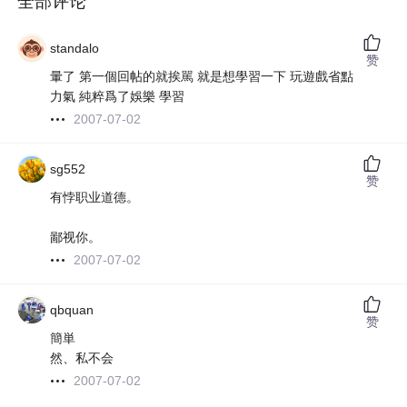
全部评论
standalo
赞
暈了 第一個回帖的就挨駡 就是想學習一下 玩遊戲省點
力氣 純粹爲了娛樂 學習
2007-07-02
sg552
赞
有悖职业道德。
鄙视你。
2007-07-02
qbquan
赞
簡単
然、私不会
2007-07-02