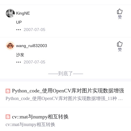
KingNE
赞
UP
2007-07-05
wang_rui832003
赞
沙发
2007-07-05
——到底了——
Python_code_使用OpenCV库对图片实现数据增强
Python_code_使用OpenCV库对图片实现数据增强_11种 代
码： #读取文件用import osimport glob#openCV的库import c
v2import cv2 as cvimport numpy as np#显示图片用import mat
cv::mat与numpy相互转换
plotlib.pyplot as plt#以下两行实现了在plt画图时，可以输出
中文字符plt.rcParam...
cv::mat与numpy相互转换