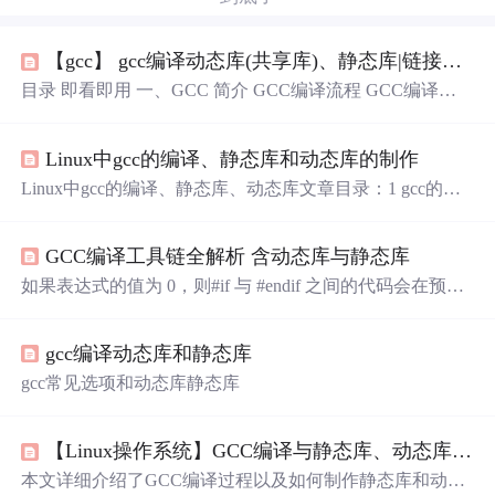
【gcc】 gcc编译动态库(共享库)、静态库|链接静态库、动态库
目录 即看即用 一、GCC 简介 GCC编译流程 GCC编译选
项 二、GCC生成动态库和静态库 三、生成动态库和静态
库实例 四、静态库和动态库的使用和配置 静态库的使用
Linux中gcc的编译、静态库和动态库的制作
共享库的使用 不到你指定链接的so错误 编译链接静态库、
动态库 链接动态库 即看即用 多个源文件/目标生成动态库
Linux中gcc的编译、静态库、动态库文章目录：1 gcc的编
a. gcc -fPIC -shared ...
译过程1.1 gcc的编译过程1.2 gcc的常用参数2 gcc 静态库的
制作2.1 静态库的制作流程2.2 静态库的优缺点3 gcc 动态库
GCC编译工具链全解析 含动态库与静态库
/ 共享库 的制作3.1 动态库 / 共享库的制作流程3.2 动态库查
找不到解决方法3.3 动态库的优缺点 gcc是文本编译器，就
如果表达式的值为 0，则#if 与 #endif 之间的代码会在预处
是编译代码的工具，下面介绍gcc编译C语言（.c文件）的
理阶段删除；否则，#if 与 #endif 之间的代码会被保留，交
流程...
由编译器处理。仅当 DEBUG 被定义成宏时，#if 和 #endif
gcc编译动态库和静态库
之间的代码会保留到程序中。动态库之所以称为动态，是
因为它在链接阶段并不会打包到可执行程序中，而是在程
gcc常见选项和动态库静态库
序运行的时候才加载的。它的作用恰恰与 #ifdef 相反：当
标识符没有被定义成宏时，保留 #ifndef 与 #endif之间的代
码。当链接时，有同名的静态库与动态库时，会默认与动
【Linux操作系统】GCC编译与静态库、动态库制作详解
态库进行链接。
本文详细介绍了GCC编译过程以及如何制作静态库和动态